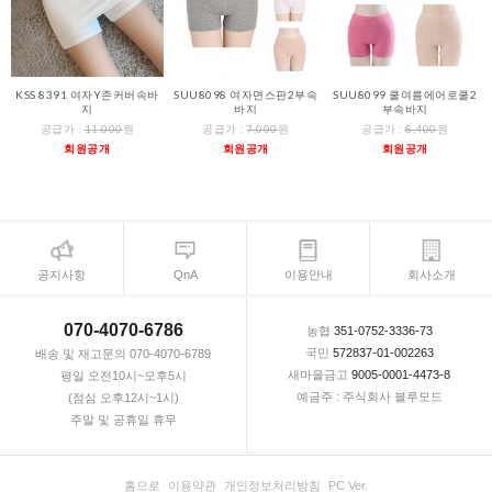
KSS 8391 여자Y존커버속바
SUU8098 여자면스판2부속
SUU8099 쿨여름에어로쿨2
지
바지
부속바지
공급가 :
11,000
원
공급가 :
7,000
원
공급가 :
8,400
원
회원공개
회원공개
회원공개
공지사항
QnA
이용안내
회사소개
070-4070-6786
농협
351-0752-3336-73
국민
572837-01-002263
배송 및 재고문의 070-4070-6789
새마을금고
9005-0001-4473-8
평일 오전10시~오후5시
예금주 : 주식회사 블루모드
(점심 오후12시~1시)
주말 및 공휴일 휴무
홈으로
이용약관
개인정보처리방침
PC Ver.