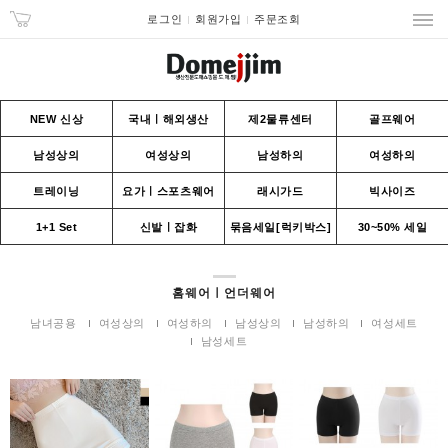
로그인
회원가입
주문조회
NEW 신상
국내ㅣ해외생산
제2물류센터
골프웨어
남성상의
여성상의
남성하의
여성하의
트레이닝
요가ㅣ스포츠웨어
래시가드
빅사이즈
1+1 Set
신발ㅣ잡화
묶음세일[럭키박스]
30~50% 세일
홈웨어ㅣ언더웨어
남녀공용
여성상의
여성하의
남성상의
남성하의
여성세트
남성세트