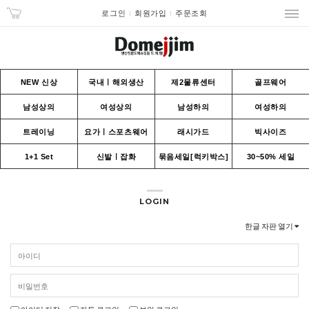
로그인
회원가입
주문조회
NEW 신상
국내ㅣ해외생산
제2물류센터
골프웨어
남성상의
여성상의
남성하의
여성하의
트레이닝
요가ㅣ스포츠웨어
래시가드
빅사이즈
1+1 Set
신발ㅣ잡화
묶음세일[럭키박스]
30~50% 세일
LOGIN
한글 자판 열기