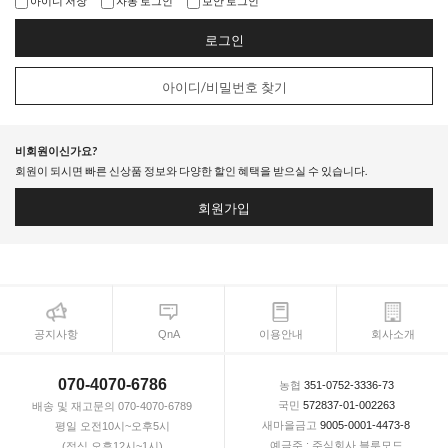
아이디 저장
자동 로그인
보안 로그인
로그인
아이디/비밀번호 찾기
비회원이신가요?
회원이 되시면 빠른 신상품 정보와 다양한 할인 혜택을 받으실 수 있습니다.
회원가입
공지사항
QnA
이용안내
회사소개
070-4070-6786
농협
351-0752-3336-73
국민
572837-01-002263
배송 및 재고문의 070-4070-6789
새마을금고
9005-0001-4473-8
평일 오전10시~오후5시
예금주 : 주식회사 블루모드
(점심 오후12시~1시)