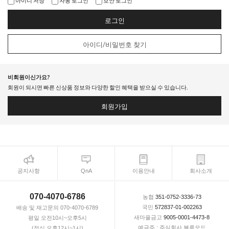
아이디 저장
자동 로그인
보안 로그인
로그인
아이디/비밀번호 찾기
비회원이신가요?
회원이 되시면 빠른 신상품 정보와 다양한 할인 혜택을 받으실 수 있습니다.
회원가입
공지사항
QnA
이용안내
회사소개
070-4070-6786
농협
351-0752-3336-73
국민
572837-01-002263
배송 및 재고문의 070-4070-6789
새마을금고
9005-0001-4473-8
평일 오전10시~오후5시
예금주 : 주식회사 블루모드
(점심 오후12시~1시)