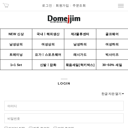
로그인
회원가입
주문조회
NEW 신상
국내ㅣ해외생산
제2물류센터
골프웨어
남성상의
여성상의
남성하의
여성하의
트레이닝
요가ㅣ스포츠웨어
래시가드
빅사이즈
1+1 Set
신발ㅣ잡화
묶음세일[럭키박스]
30~50% 세일
LOGIN
한글 자판 열기