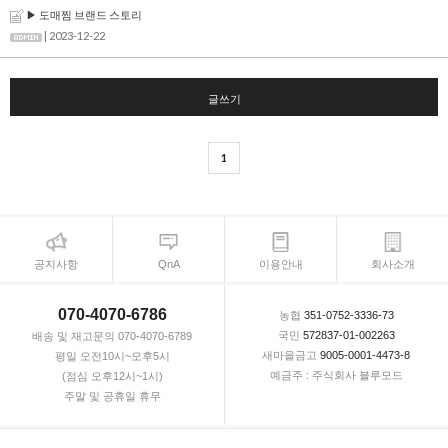
▶ 도매찜 브랜드 스토리
| 2023-12-22
글쓰기
1
공지사항
QnA
이용안내
회사소개
070-4070-6786
농협
351-0752-3336-73
국민
572837-01-002263
배송 및 재고문의 070-4070-6789
새마을금고
9005-0001-4473-8
평일 오전10시~오후5시
예금주 : 주식회사 블루모드
(점심 오후12시~1시)
주말 및 공휴일 휴무