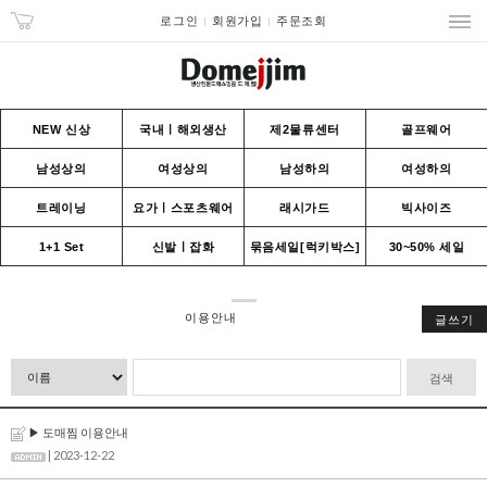
로그인
회원가입
주문조회
NEW 신상
국내ㅣ해외생산
제2물류센터
골프웨어
남성상의
여성상의
남성하의
여성하의
트레이닝
요가ㅣ스포츠웨어
래시가드
빅사이즈
1+1 Set
신발ㅣ잡화
묶음세일[럭키박스]
30~50% 세일
이용안내
글쓰기
검색
▶ 도매찜 이용안내
| 2023-12-22