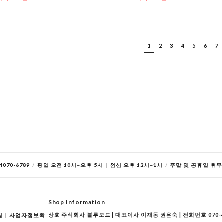
1
2
3
4
5
6
7
070-6789
/
평일 오전 10시~오후 5시
|
점심 오후 12시~1시
/
주말 및 공휴일 휴무
Shop Information
상호 주식회사 블루모드 | 대표이사 이재동 권은숙 | 전화번호 070-40
침
|
사업자정보확