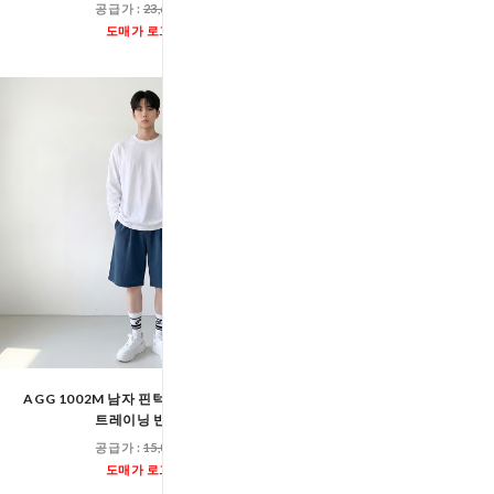
공급가 :
23,600원
공급가 :
25,00
도매가 로그인
도매가 로그인
AGG 1002M 남자 핀턱 와이드 5부 밴딩
AGG 1001M 남자 사이드 
트레이닝 반바지
밴딩 코튼 팬
공급가 :
15,000원
공급가 :
23,60
도매가 로그인
도매가 로그인