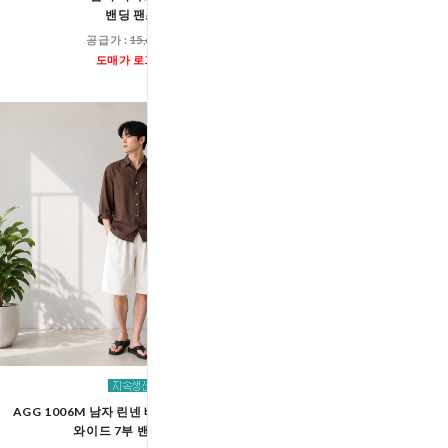
밴딩 팬츠
버뮤다 밴딩 팬
공급가 :
15,600원
공급가 :
21,00
도매가 로그인
도매가 로그인
AGG 1006M 남자 린넨 베이직 데님 버뮤다
AGG 1007M 남자 아이스
와이드 7부 밴딩 팬츠
와이드 밴딩 팬