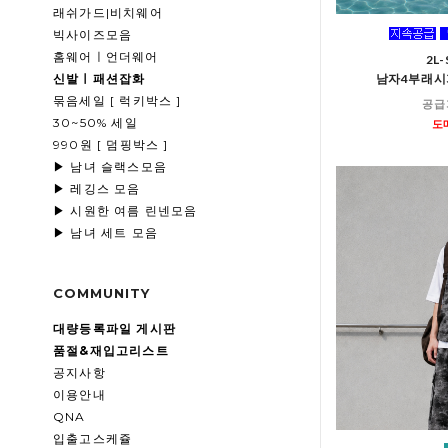
래쉬가드|비치웨어
빅사이즈모음
홈웨어ㅣ언더웨어
2L-
신발ㅣ패션잡화
남자4부래
묶음세일 [ 럭키박스 ]
공급
30~50% 세일
도
990원 [ 덤핑박스 ]
▶ 남녀 슬랙스모음
▶ 레깅스 모음
▶ 시원한 여름 린넨모음
▶ 남녀 세트 모음
COMMUNITY
대량등록파일 게시판
품절&재입고리스트
공지사항
이용안내
QNA
입출고스케쥴