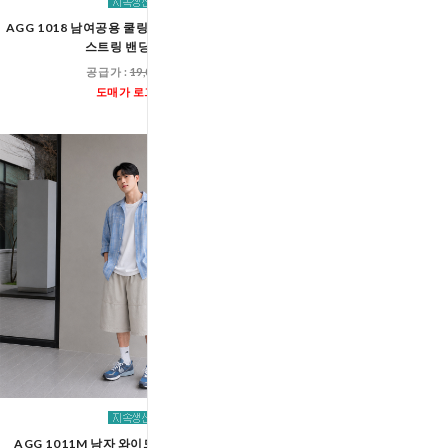
AGG 1018 남여공용 쿨링 아이스 벌룬 와이드
AGG 1018M 남자 쿨링 
스트링 밴딩 팬츠
스트링 밴딩 팬
공급가 :
19,000원
공급가 :
19,00
도매가 로그인
도매가 로그인
AGG 1011M 남자 와이드 무릎절개 버뮤다
AGG 1015M 남자 카모 밀