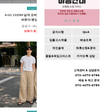
AGG 1020M 남자 오버핏 워싱 스냅 데님
AGG 1020 남여공용 오버
버뮤다 밴딩 팬츠
버뮤다 밴딩 팬
공급가 :
21,600원
공급가 :
21,60
도매가 로그인
도매가 로그인
공지사항
QnA
입출고스케쥴
배송조회
개인결제
제휴신청&문의
품절&재입고리스트
카카오톡 상담
고객센터 & 상담문의
070-4070-6786
배송 & 재고 문의
070-4070-6789