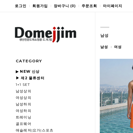
로그인
회원가입
장바구니
(
0
)
주문조회
마이페이지
남성
남성
여성
CATEGORY
▶ NEW 신상
▶ 제2 물류센터
1+1 SET
남성상의
여성상의
남성하의
여성하의
트레이닝
골프웨어
애슬레저|요가|스포츠