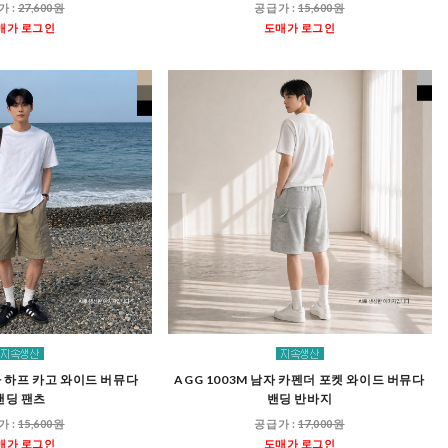
가 :
27,600원
공급가 :
15,600원
매가 로그인
도매가 로그인
남자 하프 카고 와이드 버뮤다
AGG 1003M 남자 카펜더 포켓 와이드 버뮤다
밴딩 팬츠
밴딩 반바지
가 :
15,600원
공급가 :
17,000원
매가 로그인
도매가 로그인