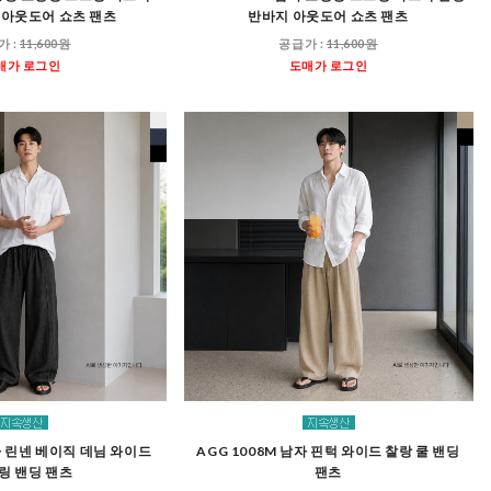
 아웃도어 쇼츠 팬츠
반바지 아웃도어 쇼츠 팬츠
가 :
11,600원
공급가 :
11,600원
매가 로그인
도매가 로그인
남자 린넨 베이직 데님 와이드
AGG 1008M 남자 핀턱 와이드 찰랑 쿨 밴딩
링 밴딩 팬츠
팬츠