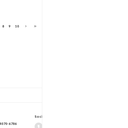
8
9
10
TOP
입출고스케쥴
/
배송조회(대한통운)
Social Network
70-6786