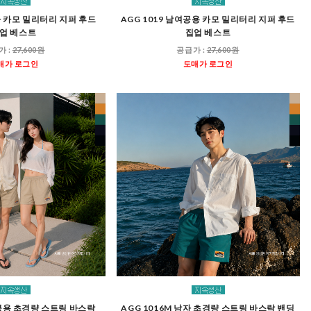
남자 카모 밀리터리 지퍼 후드
AGG 1019 남여공용 카모 밀리터리 지퍼 후드
업 베스트
집업 베스트
가 :
27,600원
공급가 :
27,600원
매가 로그인
도매가 로그인
여공용 초경량 스트링 바스락
AGG 1016M 남자 초경량 스트링 바스락 밴딩