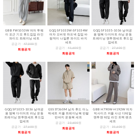
GBB FW1053W 여자 투웨
GQQ SF1033W-SF1034W
GQQ SF1035-1036 남여공
이 포근 기모 후드집업 라인
여자 오버핏 하프넥 집업 바
용 땀복 다이어트 러닝 운동
와이드 트레이닝 세트
람막이 나일론 와이드 바지
트레이닝 맨투맨세트 후드집
세트
업세트
공급가 :
47,000
원
공급가 :
41,600
원
공급가 :
27,600
원
회원공개
회원공개
회원공개
GQQ SF1035-1036 남여공
GSS ST360M 남자 후드 아노
GBB H790W-H192W 여자
용 땀복 다이어트 러닝 운동
락세트 커플 트레이닝복 반팔
빅사이즈 커플 사선 디테일
트레이닝 맨투맨세트 후드집
반바지 운동복 세트
맨투맨 테잎 라인 트랙 팬츠
업세트
세트
공급가 :
23,600
원
공급가 :
27,600
원
공급가 :
31,600
원
회원공개
회원공개
회원공개