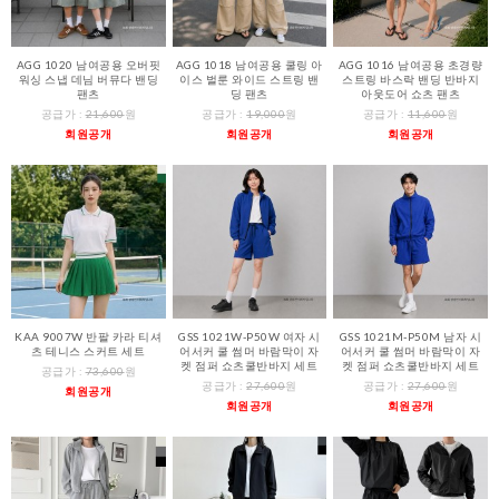
AGG 1020 남여공용 오버핏
AGG 1018 남여공용 쿨링 아
AGG 1016 남여공용 초경량
워싱 스냅 데님 버뮤다 밴딩
이스 벌룬 와이드 스트링 밴
스트링 바스락 밴딩 반바지
팬츠
딩 팬츠
아웃도어 쇼츠 팬츠
공급가 :
21,600
원
공급가 :
19,000
원
공급가 :
11,600
원
회원공개
회원공개
회원공개
KAA 9007W 반팔 카라 티셔
GSS 1021W-P50W 여자 시
GSS 1021M-P50M 남자 시
츠 테니스 스커트 세트
어서커 쿨 썸머 바람막이 자
어서커 쿨 썸머 바람막이 자
켓 점퍼 쇼츠쿨반바지 세트
켓 점퍼 쇼츠쿨반바지 세트
공급가 :
73,600
원
공급가 :
27,600
원
공급가 :
27,600
원
회원공개
회원공개
회원공개