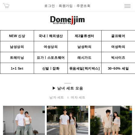
로그인
회원가입
주문조회
NEW 신상
국내ㅣ해외생산
제2물류센터
골프웨어
남성상의
여성상의
남성하의
여성하의
트레이닝
요가ㅣ스포츠웨어
래시가드
빅사이즈
1+1 Set
신발ㅣ잡화
묶음세일[럭키박스]
30~50% 세일
▶ 남녀 세트 모음
남자 세트
여자 세트