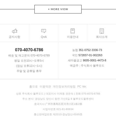
+ MORE VIEW
공지사항
QnA
이용안내
회사소개
070-4070-6786
농협
351-0752-3336-73
국민
572837-01-002263
배송 및 재고문의 070-4070-6789
새마을금고
9005-0001-4473-8
평일 오전10시~오후5시
예금주 : 주식회사 블루모드
(점심 오후12시~1시)
주말 및 공휴일 휴무
홈으로
이용약관
개인정보처리방침
PC Ver.
상호 주식회사 블루모드 | 대표이사 이재동 권은숙 | 전화 070-4070-6786
주소 본사: 경상남도 양산시 동면 가산3길 8 블루모드물류센터
중국지사:广州市番禺区星河湾小区1栋2梯
사업자번호 621-81-80834
통신판매업번호 제2010-경남양산-0049호