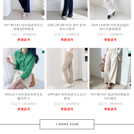
KYI 80141 여자린넨와이드
GSS L101W 여자 퓨어 핀턱
GAA L100W 여자린넨일자
뒷밴딩9부팬츠
와이드팬츠
와이드밴딩팬츠
공급가 :
31,000
원
공급가 :
11,600
원
공급가 :
11,600
원
회원공개
회원공개
회원공개
KSS 621 여자린넨 8부셔츠
GPP L82 여자린넨카고조거
KYI 80147 린넨여자밴딩와
블라우스
팬츠
이드팬츠
공급가 :
27,600
원
공급가 :
15,000
원
공급가 :
29,600
원
회원공개
회원공개
회원공개
+ MORE VIEW