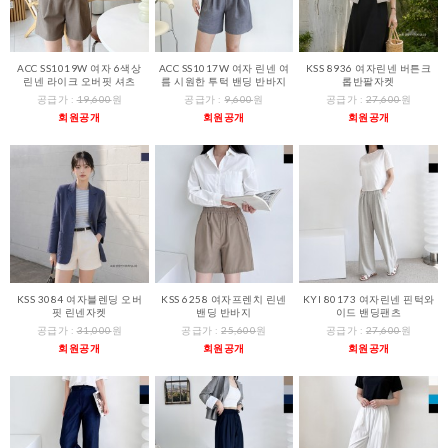
ACC SS1019W 여자 6색상
ACC SS1017W 여자 린넨 여
KSS 8936 여자린넨 버튼크
린넨 라이크 오버핏 셔츠
름 시원한 투턱 밴딩 반바지
롭반팔자켓
공급가 :
19,600
원
공급가 :
9,600
원
공급가 :
27,600
원
회원공개
회원공개
회원공개
KSS 3084 여자블렌딩 오버
KSS 6258 여자프렌치 린넨
KYI 80173 여자린넨 핀턱와
핏 린넨자켓
밴딩 반바지
이드 밴딩팬츠
공급가 :
31,000
원
공급가 :
25,600
원
공급가 :
27,600
원
회원공개
회원공개
회원공개