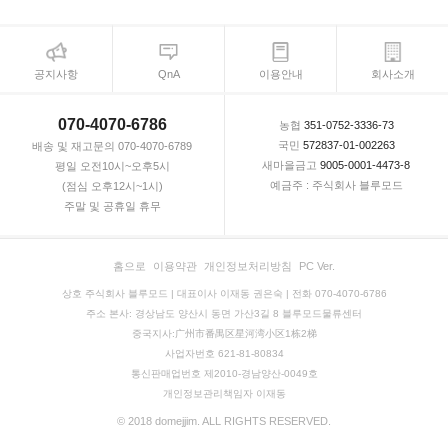
공지사항
QnA
이용안내
회사소개
070-4070-6786
농협
351-0752-3336-73
국민
572837-01-002263
배송 및 재고문의 070-4070-6789
새마을금고
9005-0001-4473-8
평일 오전10시~오후5시
예금주 : 주식회사 블루모드
(점심 오후12시~1시)
주말 및 공휴일 휴무
홈으로
이용약관
개인정보처리방침
PC Ver.
상호 주식회사 블루모드 | 대표이사 이재동 권은숙 | 전화 070-4070-6786
주소 본사: 경상남도 양산시 동면 가산3길 8 블루모드물류센터
중국지사:广州市番禺区星河湾小区1栋2梯
사업자번호 621-81-80834
통신판매업번호 제2010-경남양산-0049호
개인정보관리책임자 이재동
© 2018 domejjim. ALL RIGHTS RESERVED.