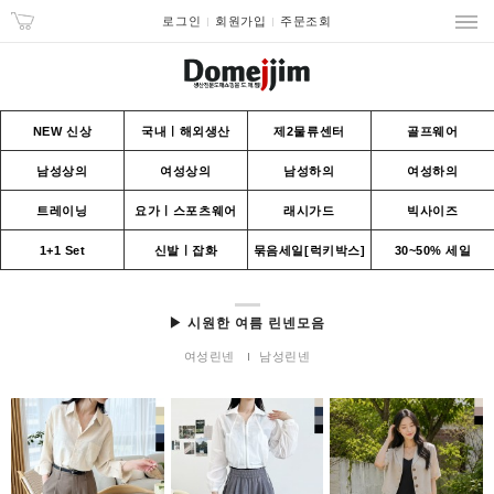
로그인
회원가입
주문조회
NEW 신상
국내ㅣ해외생산
제2물류센터
골프웨어
남성상의
여성상의
남성하의
여성하의
트레이닝
요가ㅣ스포츠웨어
래시가드
빅사이즈
1+1 Set
신발ㅣ잡화
묶음세일[럭키박스]
30~50% 세일
▶ 시원한 여름 린넨모음
여성린넨
남성린넨