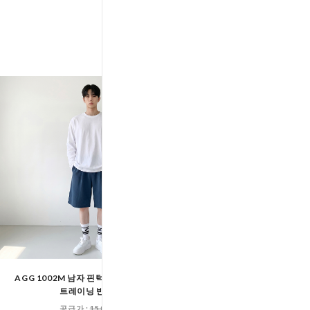
AGG 1002M 남자 핀턱 와이드 5부 밴딩
AGG 1001W 여자 사이드 
트레이닝 반바지
밴딩 코튼 팬
공급가 :
15,000원