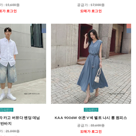
가 :
15,600원
공급가 :
17,000원
매가 로그인
도매가 로그인
남자 카고 버뮤다 밴딩 데님
KAA 9006W 쉬폰 V넥 벨트 나시 롱 원피스
반바지
공급가 :
33,600원
가 :
21,000원
도매가 로그인