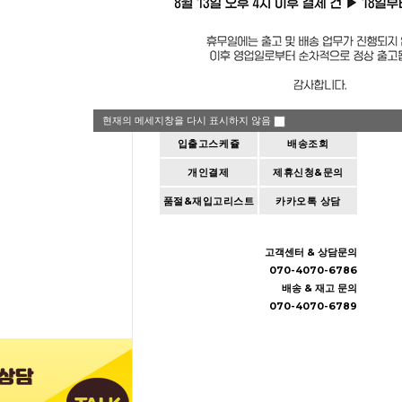
공지사항
QnA
현재의 메세지창을 다시 표시하지 않음
입출고스케쥴
배송조회
개인결제
제휴신청&문의
품절&재입고리스트
카카오톡 상담
고객센터 & 상담문의
070-4070-6786
배송 & 재고 문의
070-4070-6789