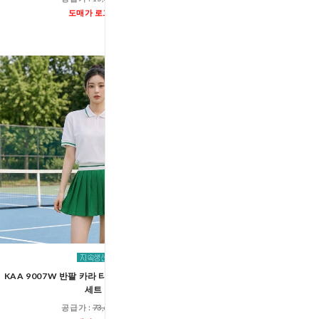
공급가 :
23,60
도매가 로그인
도매가 로그인
KAA 9007W 반팔 카라 티셔츠 테니스 스커트
남자 벨트고리 베이직 와이드
세트
팬츠 ACC 200
공급가 :
73,600원
공급가 :
17,60