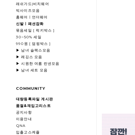
래쉬가드|비치웨어
빅사이즈모음
홈웨어ㅣ언더웨어
신발ㅣ패션잡화
묶음세일 [ 럭키박스 ]
30~50% 세일
990원 [ 덤핑박스 ]
▶ 남녀 슬랙스모음
▶ 레깅스 모음
▶ 시원한 여름 린넨모음
▶ 남녀 세트 모음
COMMUNITY
대량등록파일 게시판
품절&재입고리스트
공지사항
이용안내
QNA
입출고스케쥴