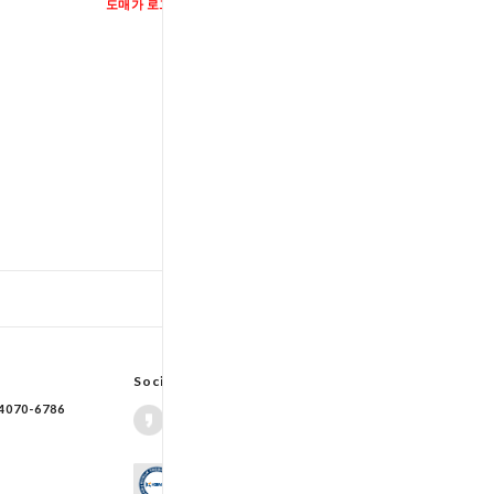
도매가 로그인
도매가 로그인
TOP
입출고스케쥴
/
배송조회(대한통운)
Social Network
70-6786