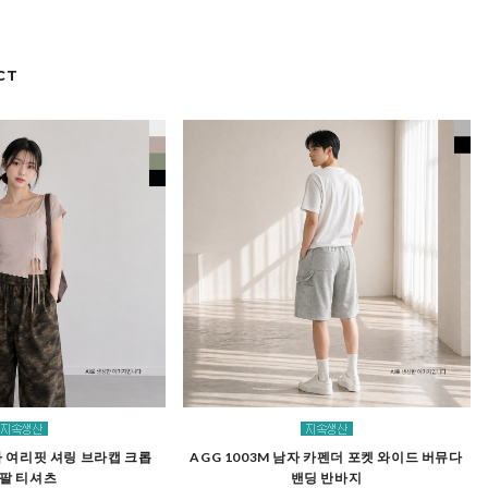
CT
여자 여리핏 셔링 브라캡 크롭
AGG 1003M 남자 카펜더 포켓 와이드 버뮤다
팔 티셔츠
밴딩 반바지