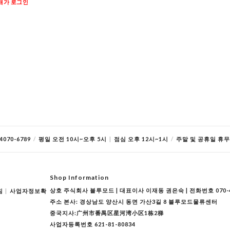
매가 로그인
070-6789
/
평일 오전 10시~오후 5시
|
점심 오후 12시~1시
/
주말 및 공휴일 휴무
Shop Information
상호 주식회사 블루모드 | 대표이사 이재동 권은숙 | 전화번호 070-40
침
|
사업자정보확
주소 본사: 경상남도 양산시 동면 가산3길 8 블루모드물류센터
중국지사:广州市番禺区星河湾小区1栋2梯
사업자등록번호 621-81-80834