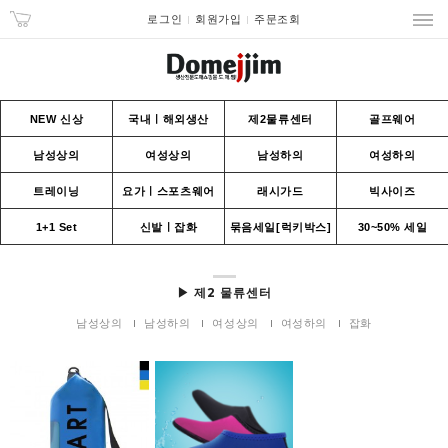
로그인
회원가입
주문조회
NEW 신상
국내ㅣ해외생산
제2물류센터
골프웨어
남성상의
여성상의
남성하의
여성하의
트레이닝
요가ㅣ스포츠웨어
래시가드
빅사이즈
1+1 Set
신발ㅣ잡화
묶음세일[럭키박스]
30~50% 세일
▶ 제2 물류센터
남성상의
남성하의
여성상의
여성하의
잡화