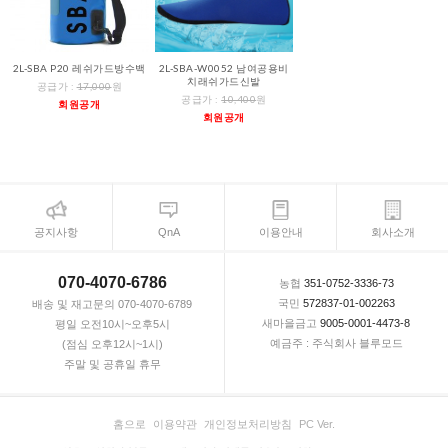
2L-SBA P20 레쉬가드방수백
2L-SBA-W0052 남여공용비
치래쉬가드신발
공급가 :
17,000
원
공급가 :
10,400
원
회원공개
회원공개
공지사항
QnA
이용안내
회사소개
070-4070-6786
농협
351-0752-3336-73
국민
572837-01-002263
배송 및 재고문의 070-4070-6789
새마을금고
9005-0001-4473-8
평일 오전10시~오후5시
예금주 : 주식회사 블루모드
(점심 오후12시~1시)
주말 및 공휴일 휴무
홈으로
이용약관
개인정보처리방침
PC Ver.