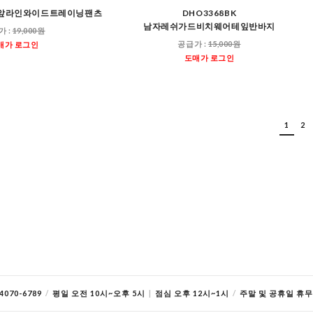
남자앞라인와이드트레이닝팬츠
DHO3368BK
남자레쉬가드비치웨어테잎반바지
가 :
19,000원
공급가 :
15,000원
매가 로그인
도매가 로그인
1
2
070-6789
/
평일 오전 10시~오후 5시
|
점심 오후 12시~1시
/
주말 및 공휴일 휴무