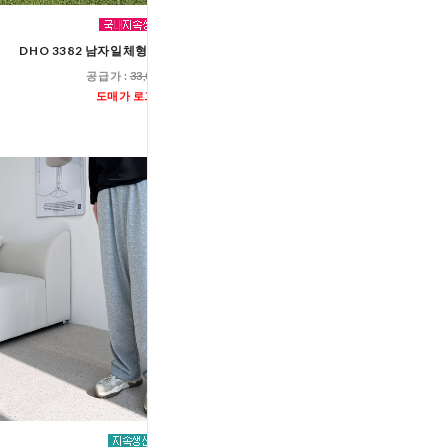
DHO 3382 남자일체형4부반바지레깅스
GTT G277M 남자 커플 
와이드 팬츠(밑단
공급가 :
33,000원
공급가 :
13,60
도매가 로그인
도매가 로그인