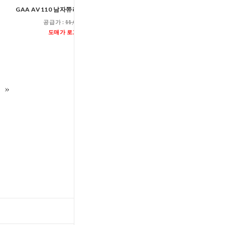
GAA AV110 남자쮸리롱와이드팬츠
GPP AV52 남자쮸
공급가 :
11,000원
공급가 :
11,00
도매가 로그인
도매가 로그인
TOP
입출고스케쥴
/
배송조회(대한통운)