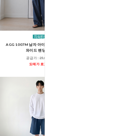
AGG 1007M 남자 아이스 쿨링 터치 데님
AGG 1005M 남자 린넨 
와이드 밴딩 팬츠
스트링 밴딩 팬
공급가 :
25,000원
공급가 :
27,60
도매가 로그인
도매가 로그인