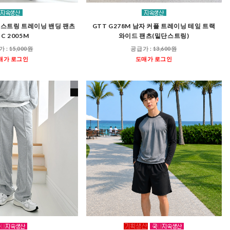
 스트링 트레이닝 밴딩 팬츠
GTT G278M 남자 커플 트레이닝 테잎 트랙
C 2005M
와이드 팬츠(밑단스트링)
가 :
15,000원
공급가 :
13,600원
매가 로그인
도매가 로그인