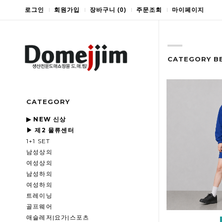
로그인
회원가입
장바구니
(
0
)
주문조회
마이페이지
CATEGORY B
CATEGORY
▶ NEW 신상
▶ 제2 물류센터
1+1 SET
남성상의
여성상의
남성하의
여성하의
트레이닝
골프웨어
애슬레저|요가|스포츠