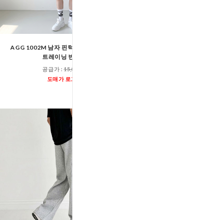
AGG 1002M 남자 핀턱 와이드 5부 밴딩
AGG 1000M 남자 벌룬핏
트레이닝 반바지
조거 트레이닝 
공급가 :
15,000원
공급가 :
17,00
도매가 로그인
도매가 로그인