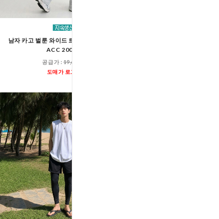
남자 카고 벌룬 와이드 트레이닝 밴딩 팬츠
남자 벨트고리 베이직 와이드
ACC 2001M
팬츠 ACC 200
공급가 :
19,600원
공급가 :
17,60
도매가 로그인
도매가 로그인