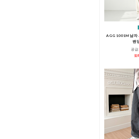
AGG 1001M 남
밴딩
공급
도