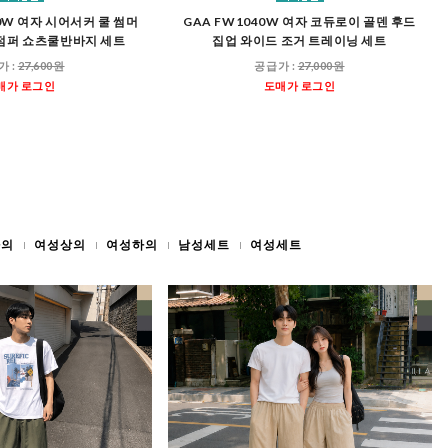
50W 여자 시어서커 쿨 썸머
GAA FW1040W 여자 코듀로이 골덴 후드
점퍼 쇼츠쿨반바지 세트
집업 와이드 조거 트레이닝 세트
가 :
27,600원
공급가 :
27,000원
매가 로그인
도매가 로그인
하의
여성상의
여성하의
남성세트
여성세트