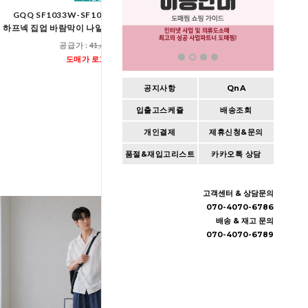
GQQ SF1033W-SF1034W 여자 오버핏
GTT K102-K7
하프넥 집업 바람막이 나일론 와이드 바지 세트
여자오버핏맨투맨앞라인와
공급가 :
41,600원
공급가 :
39,60
도매가 로그인
도매가 로그인
공지사항
QnA
입출고스케쥴
배송조회
개인결제
제휴신청&문의
품절&재입고리스트
카카오톡 상담
고객센터 & 상담문의
070-4070-6786
배송 & 재고 문의
070-4070-6789