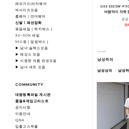
래쉬가드|비치웨어
GSS 1021W-P
빅사이즈모음
바람막이 자켓 
홈웨어ㅣ언더웨어
공급
신발ㅣ패션잡화
도
묶음세일 [ 럭키박스 ]
30~50% 세일
990원 [ 덤핑박스 ]
▶ 남녀 슬랙스모음
▶ 레깅스 모음
남성하의
▶ 시원한 여름 린넨모음
▶ 남녀 세트 모음
남성상의
남성
COMMUNITY
대량등록파일 게시판
품절&재입고리스트
공지사항
이용안내
QNA
입출고스케쥴