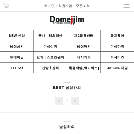
로그인
회원가입
주문조회
NEW 신상
국내ㅣ해외생산
제2물류센터
골프웨어
남성상의
여성상의
남성하의
여성하의
트레이닝
요가ㅣ스포츠웨어
래시가드
빅사이즈
1+1 Set
신발ㅣ잡화
묶음세일[럭키박스]
30~50% 세일
BEST 남성하의
/
남성하의