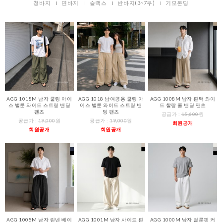
청바지
면바지
슬랙스
반바지(3~7부)
기모본딩
AGG 1018M 남자 쿨링 아이
AGG 1018 남여공용 쿨링 아
AGG 1008M 남자 핀턱 와이
스 벌룬 와이드 스트링 밴딩
이스 벌룬 와이드 스트링 밴
드 찰랑 쿨 밴딩 팬츠
팬츠
딩 팬츠
공급가 :
15,600
원
공급가 :
19,000
원
공급가 :
19,000
원
회원공개
회원공개
회원공개
AGG 1005M 남자 린넨 베이
AGG 1001M 남자 사이드 핀
AGG 1000M 남자 벌룬핏 커