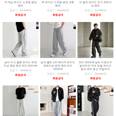
직 데님 와이드 스트링 밴딩
턱 와이드 스트링 밴딩 코튼
브 절개 와이드 조거 트레이
팬츠
팬츠
닝 팬츠
공급가 :
27,600
원
공급가 :
23,600
원
공급가 :
17,000
원
회원공개
회원공개
회원공개
남자 카고 벌룬 와이드 트레
남자 벨트고리 베이직 와이드
ACC 2002M 남자 아웃도어
이닝 밴딩 팬츠 ACC 2001M
트레이닝 밴딩 팬츠 ACC
밀리터리 카모 전술 와이드
2000M
팬츠 레저 등산 작업바지
공급가 :
19,600
원
공급가 :
17,600
원
공급가 :
15,600
원
회원공개
회원공개
회원공개