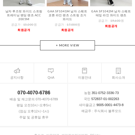
남자 루즈핏 와이드 스트링
GAA SF1041M 남자 스웨트
GAA SF1042M 남자 스웨트
트레이닝 밴딩 팬츠 ACC
코튼 라인 팬츠 스트링 조거
테잎 라인 와이드 팬츠
2005M
와이드
공급가 :
19,600
원
공급가 :
15,000
원
공급가 :
17,000
원
회원공개
회원공개
회원공개
+ MORE VIEW
공지사항
QnA
이용안내
회사소개
070-4070-6786
농협
351-0752-3336-73
국민
572837-01-002263
배송 및 재고문의 070-4070-6789
새마을금고
9005-0001-4473-8
평일 오전10시~오후5시
예금주 : 주식회사 블루모드
(점심 오후12시~1시)
주말 및 공휴일 휴무