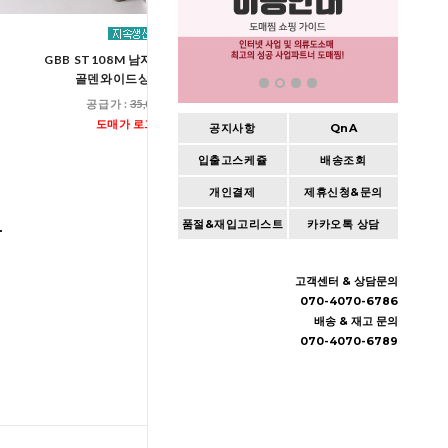
GBB ST108M 남자기모 반집업
GBB ST808M 남자
골덴와이드상하세트
골덴조거상하
공급가 :
35,000원
공급가 :
35,00
도매가 로그인
도매가 로그인
공지사항
QnA
입출고스케쥴
배송조회
개인결제
제휴신청&문의
품절&재입고리스트
카카오톡 상담
고객센터 & 상담문의
070-4070-6786
배송 & 재고 문의
070-4070-6789
TOP