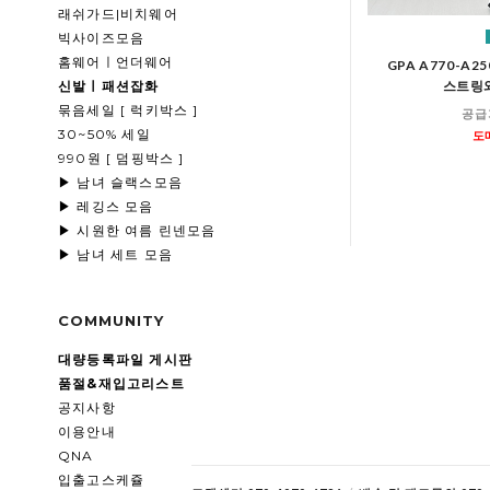
래쉬가드|비치웨어
빅사이즈모음
홈웨어ㅣ언더웨어
GPA A770-
신발ㅣ패션잡화
스트링
묶음세일 [ 럭키박스 ]
공급
30~50% 세일
도
990원 [ 덤핑박스 ]
▶ 남녀 슬랙스모음
▶ 레깅스 모음
▶ 시원한 여름 린넨모음
▶ 남녀 세트 모음
COMMUNITY
대량등록파일 게시판
품절&재입고리스트
공지사항
이용안내
QNA
입출고스케쥴