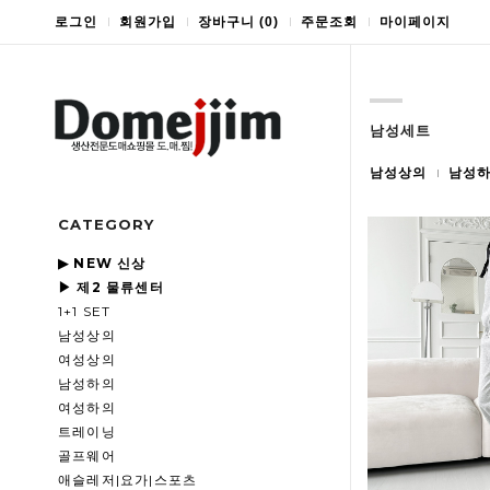
로그인
회원가입
장바구니
(
0
)
주문조회
마이페이지
남성세트
남성상의
남성
CATEGORY
▶ NEW 신상
▶ 제2 물류센터
1+1 SET
남성상의
여성상의
남성하의
여성하의
트레이닝
골프웨어
애슬레저|요가|스포츠