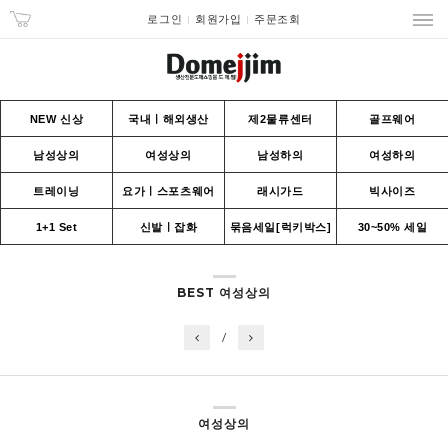
로그인
회원가입
주문조회
NEW 신상
국내ㅣ해외생산
제2물류센터
골프웨어
남성상의
여성상의
남성하의
여성하의
트레이닝
요가ㅣ스포츠웨어
래시가드
빅사이즈
1+1 Set
신발ㅣ잡화
묶음세일[럭키박스]
30~50% 세일
BEST 여성상의
/
여성상의