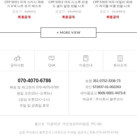
CPP 5001 여자 스카시 꽈배
CPP 5002 여자 시스루 라운
CPP 5000 여자 데일리 꽈배
기 V넥 니트 조끼 베스트
드 골지 얇은 반팔 니트
기 케이블 여름 반팔 니트
공급가 :
9,600
원
공급가 :
13,600
원
공급가 :
11,600
원
회원공개
회원공개
회원공개
+ MORE VIEW
공지사항
QnA
이용안내
회사소개
070-4070-6786
농협
351-0752-3336-73
국민
572837-01-002263
배송 및 재고문의 070-4070-6789
새마을금고
9005-0001-4473-8
평일 오전10시~오후5시
예금주 : 주식회사 블루모드
(점심 오후12시~1시)
주말 및 공휴일 휴무
홈으로
이용약관
개인정보처리방침
PC Ver.
상호 주식회사 블루모드 | 대표이사 이재동 권은숙 | 전화 070-4070-6786