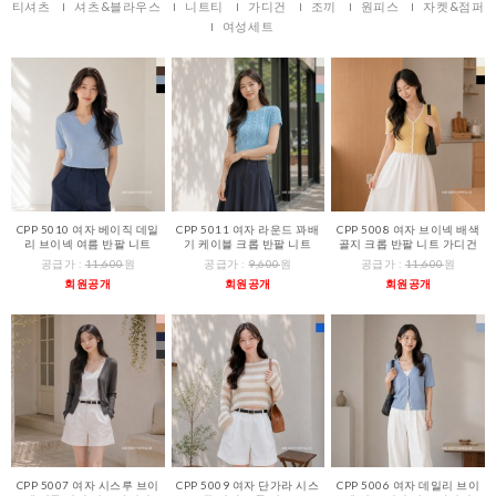
티셔츠
셔츠&블라우스
니트티
가디건
조끼
원피스
자켓&점퍼
여성세트
CPP 5010 여자 베이직 데일
CPP 5011 여자 라운드 꽈배
CPP 5008 여자 브이넥 배색
리 브이넥 여름 반팔 니트
기 케이블 크롭 반팔 니트
골지 크롭 반팔 니트 가디건
공급가 :
11,600
원
공급가 :
9,600
원
공급가 :
11,600
원
회원공개
회원공개
회원공개
CPP 5007 여자 시스루 브이
CPP 5009 여자 단가라 시스
CPP 5006 여자 데일리 브이