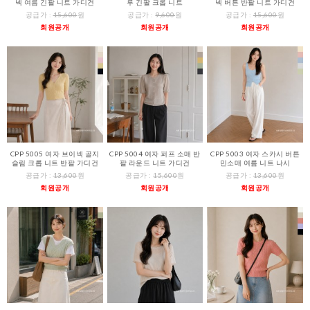
넥 여름 긴팔 니트 가디건
루 긴팔 크롭 니트
넥 버튼 반팔 니트 가디건
공급가 :
15,600
원
공급가 :
9,600
원
공급가 :
15,600
원
회원공개
회원공개
회원공개
CPP 5005 여자 브이넥 골지
CPP 5004 여자 퍼프 소매 반
CPP 5003 여자 스카시 버튼
슬림 크롭 니트 반팔 가디건
팔 라운드 니트 가디건
민소매 여름 니트 나시
공급가 :
13,600
원
공급가 :
15,600
원
공급가 :
13,600
원
회원공개
회원공개
회원공개