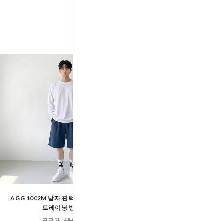
AGG 1002M 남자 핀턱 와이드 5부 밴딩
AGG 1001W 여자 사이드 
트레이닝 반바지
밴딩 코튼 팬
공급가 :
15,000원