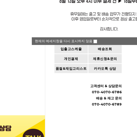
공지사항
QnA
현재의 메세지창을 다시 표시하지 않음
입출고스케쥴
배송조회
개인결제
제휴신청&문의
품절&재입고리스트
카카오톡 상담
고객센터 & 상담문의
070-4070-6786
배송 & 재고 문의
070-4070-6789