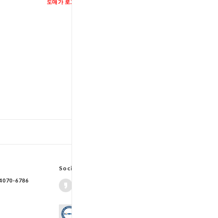
도매가 로그인
도매가 로그인
TOP
입출고스케쥴
/
배송조회(대한통운)
Social Network
70-6786