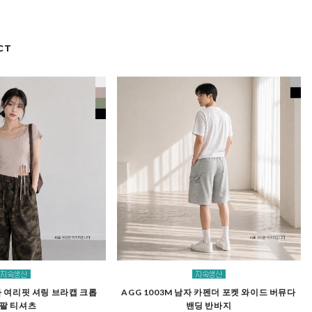
CT
여자 여리핏 셔링 브라캡 크롭
AGG 1003M 남자 카펜더 포켓 와이드 버뮤다
팔 티셔츠
밴딩 반바지