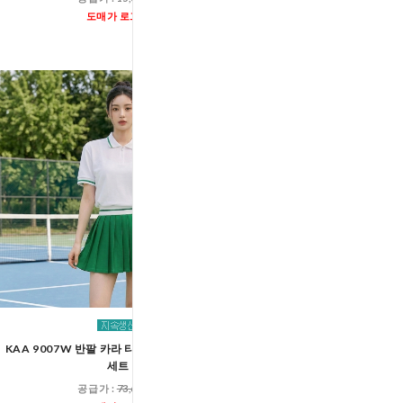
공급가 :
23,60
도매가 로그인
도매가 로그인
KAA 9007W 반팔 카라 티셔츠 테니스 스커트
남자 벨트고리 베이직 와이드
세트
팬츠 ACC 200
공급가 :
73,600원
공급가 :
17,60