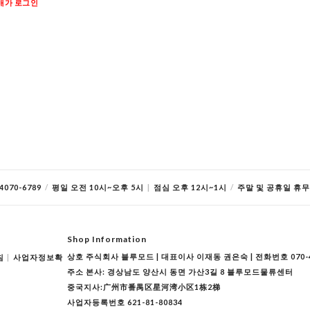
매가 로그인
070-6789
/
평일 오전 10시~오후 5시
|
점심 오후 12시~1시
/
주말 및 공휴일 휴무
Shop Information
상호 주식회사 블루모드 | 대표이사 이재동 권은숙 | 전화번호 070-40
침
|
사업자정보확
주소 본사: 경상남도 양산시 동면 가산3길 8 블루모드물류센터
중국지사:广州市番禺区星河湾小区1栋2梯
사업자등록번호 621-81-80834