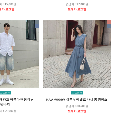
가 :
15,600원
공급가 :
17,000원
매가 로그인
도매가 로그인
남자 카고 버뮤다 밴딩 데님
KAA 9006W 쉬폰 V넥 벨트 나시 롱 원피스
반바지
공급가 :
33,600원
가 :
21,000원
도매가 로그인