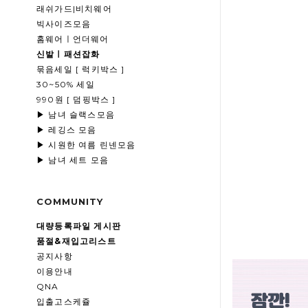
래쉬가드|비치웨어
빅사이즈모음
홈웨어ㅣ언더웨어
신발ㅣ패션잡화
묶음세일 [ 럭키박스 ]
30~50% 세일
990원 [ 덤핑박스 ]
▶ 남녀 슬랙스모음
▶ 레깅스 모음
▶ 시원한 여름 린넨모음
▶ 남녀 세트 모음
COMMUNITY
대량등록파일 게시판
품절&재입고리스트
공지사항
이용안내
QNA
입출고스케쥴