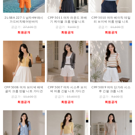
2L-SBA 227-1 남자4부래시
CPP 5011 여자 라운드 꽈배
CPP 5010 여자 베이직 데일
가드비치웨어반바지
기 케이블 크롭 반팔 니트
리 브이넥 여름 반팔 니트
공급가 :
27,600
원
공급가 :
9,600
원
공급가 :
11,600
원
회원공개
회원공개
회원공개
CPP 5008 여자 브이넥 배색
CPP 5007 여자 시스루 브이
CPP 5009 여자 단가라 시스
골지 크롭 반팔 니트 가디건
넥 여름 긴팔 니트 가디건
루 긴팔 크롭 니트
공급가 :
11,600
원
공급가 :
15,600
원
공급가 :
9,600
원
회원공개
회원공개
회원공개