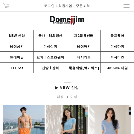
로그인
회원가입
주문조회
NEW 신상
국내ㅣ해외생산
제2물류센터
골프웨어
남성상의
여성상의
남성하의
여성하의
트레이닝
요가ㅣ스포츠웨어
래시가드
빅사이즈
1+1 Set
신발ㅣ잡화
묶음세일[럭키박스]
30~50% 세일
▶ NEW 신상
남성
여성