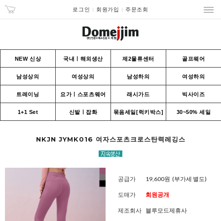
로그인
회원가입
주문조회
NEW 신상
국내ㅣ해외생산
제2물류센터
골프웨어
남성상의
여성상의
남성하의
여성하의
트레이닝
요가ㅣ스포츠웨어
래시가드
빅사이즈
1+1 Set
신발ㅣ잡화
묶음세일[럭키박스]
30~50% 세일
NKJN JYMK016 여자스포츠크로스탄력레깅스
공급가
19,600원
(부가세 별도)
도매가
회원공개
제조회사
블루모드제휴사