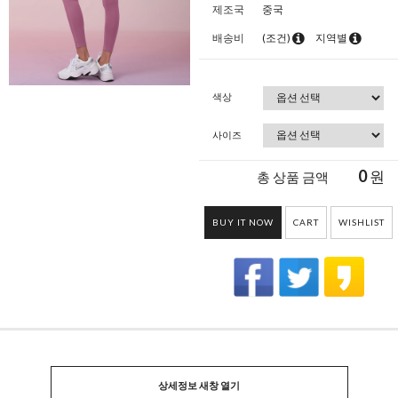
제조국
중국
배송비
(조건)
지역별
색상
사이즈
0
원
총 상품 금액
BUY IT NOW
CART
WISHLIST
상세정보 새창 열기