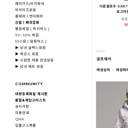
래쉬가드|비치웨어
다운블로우-DBBT
빅사이즈모음
로고자
홈웨어ㅣ언더웨어
공급
신발ㅣ패션잡화
도
묶음세일 [ 럭키박스 ]
30~50% 세일
990원 [ 덤핑박스 ]
▶ 남녀 슬랙스모음
▶ 레깅스 모음
골프웨어
▶ 시원한 여름 린넨모음
▶ 남녀 세트 모음
여성상의
여성하
COMMUNITY
대량등록파일 게시판
품절&재입고리스트
공지사항
이용안내
QNA
입출고스케쥴