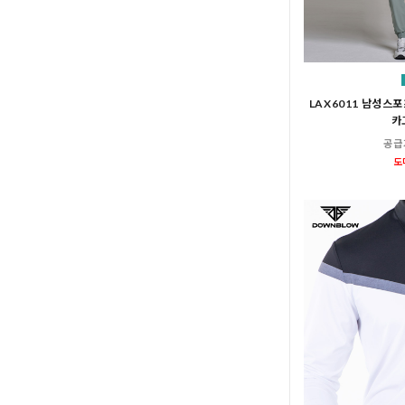
LAX6011 남성스
카
공급
도