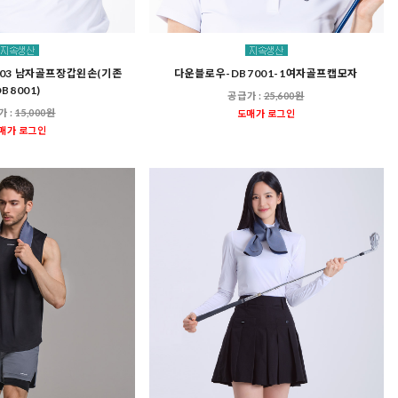
03 남자골프장갑왼손(기존
다운블로우-DB7001-1여자골프캡모자
DB8001)
공급가 :
25,600원
가 :
15,000원
도매가 로그인
매가 로그인