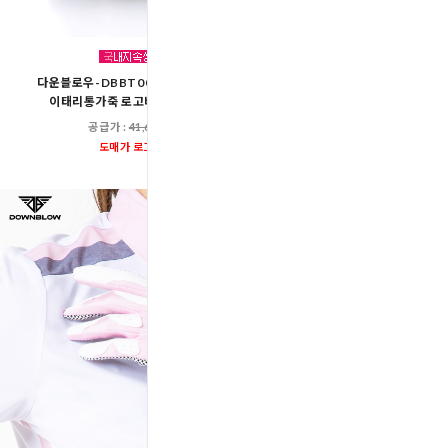
다운블로우-DBBT001BK 국내제작
다운블로우-DBBT001-
이태리통가죽 로고비죠버클벨트
이태리통가죽 로고비
공급가 :
41,600원
공급가 :
41,60
도매가 로그인
도매가 로그인