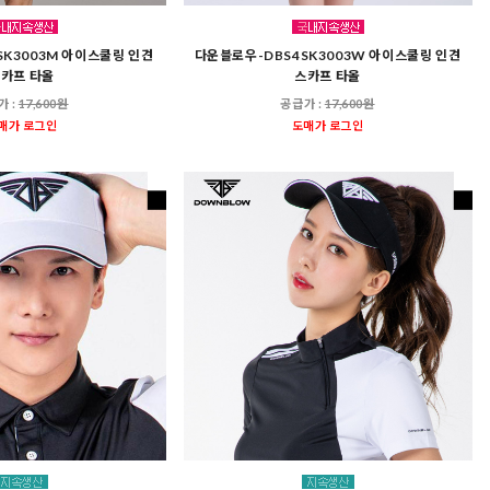
SK3003M 아이스쿨링 인견
다운블로우-DBS4SK3003W 아이스쿨링 인견
카프 타올
스카프 타올
가 :
17,600원
공급가 :
17,600원
매가 로그인
도매가 로그인