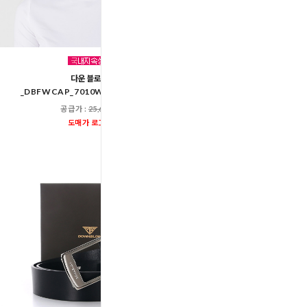
다운블로우
다운블로우-DB7001남
_DBFWCAP_7010W여자골프캡모자
공급가 :
25,60
공급가 :
25,600원
도매가 로그인
도매가 로그인