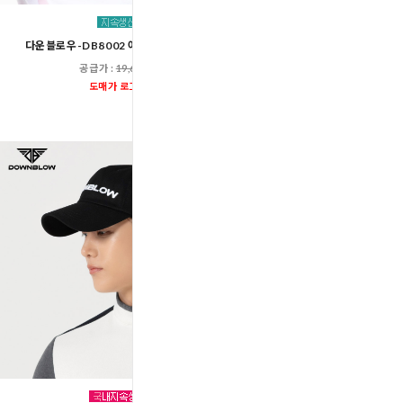
다운블로우-DB8002 여자골프장갑양손
LAX6013 남성스포츠 기능성
에어슬랙스팬
공급가 :
19,600원
공급가 :
39,60
도매가 로그인
도매가 로그인