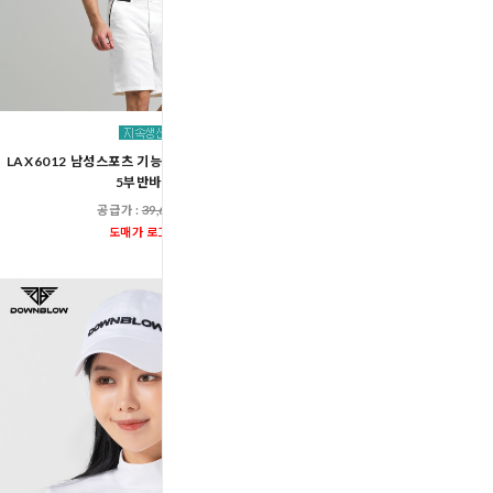
다운블로우-DBFWTBK
LAX6012 남성스포츠 기능성 골프웨어 히든밴딩
FW남자골프웨어어깨배
5부반바지
공급가 :
59,60
공급가 :
39,600원
도매가 로그인
도매가 로그인