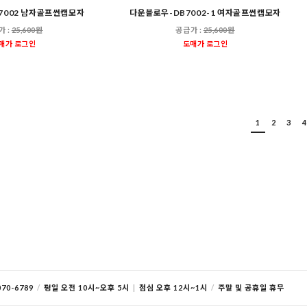
7002 남자골프썬캡모자
다운블로우-DB7002-1 여자골프썬캡모자
가 :
25,600원
공급가 :
25,600원
매가 로그인
도매가 로그인
1
2
3
4
70-6789
/
평일 오전 10시~오후 5시
|
점심 오후 12시~1시
/
주말 및 공휴일 휴무