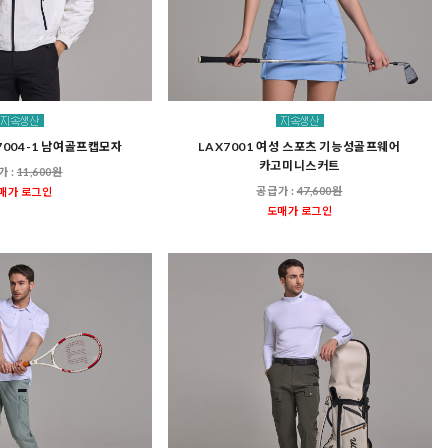
7004-1 남여골프캡모자
LAX7001 여성 스포츠 기능성골프웨어
카고미니스커트
가 :
11,600원
공급가 :
47,600원
매가 로그인
도매가 로그인