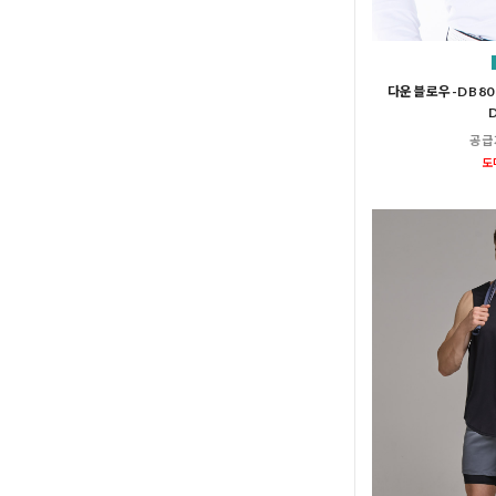
다운블로우-DB80
공급
도