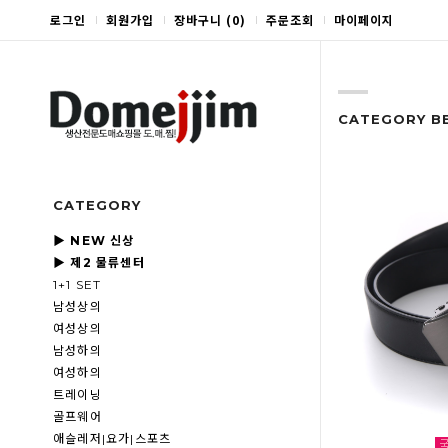
로그인
회원가입
장바구니
(
0
)
주문조회
마이페이지
CATEGORY B
CATEGORY
▶ NEW 신상
▶ 제2 물류센터
1+1 SET
남성상의
여성상의
남성하의
여성하의
트레이닝
골프웨어
애슬레저|요가|스포츠