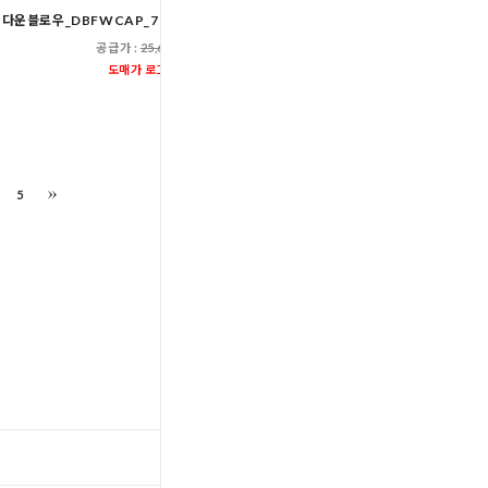
다운블로우_DBFWCAP_7010M남자골프캡모자
다운블로우-DBFWOGR
FW여자PK체크
공급가 :
25,600원
공급가 :
65,60
도매가 로그인
도매가 로그인
5
TOP
입출고스케쥴
/
배송조회(대한통운)