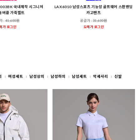
003BK 국내제작 시그니처
LAX6010 남성스포츠 기능성 골프웨어 스판밴딩
동버클 가죽벨트
카고팬츠
가 :
41,600원
공급가 :
31,600원
매가 로그인
도매가 로그인
의
여성세트
남성상의
남성하의
남성세트
악세사리
신발