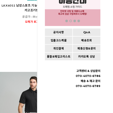
LAX6011 남성스포츠 기능성 골프웨어 스판밴딩
다운블로우-DBS4SK3003
카고조거팬츠
스카프 타올
공급가 :
31,600원
공급가 :
17,60
도매가 로그인
도매가 로그인
공지사항
QnA
입출고스케쥴
배송조회
개인결제
제휴신청&문의
품절&재입고리스트
카카오톡 상담
고객센터 & 상담문의
070-4070-6786
배송 & 재고 문의
070-4070-6789