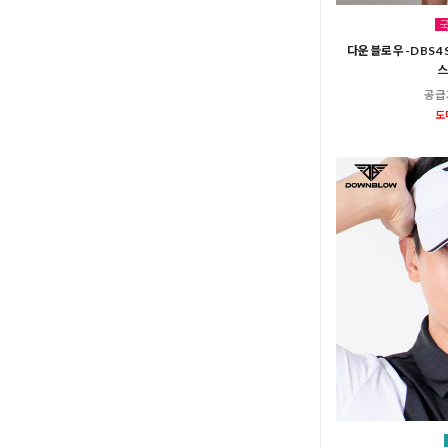
다운블로우-DBS4
스
공급
도