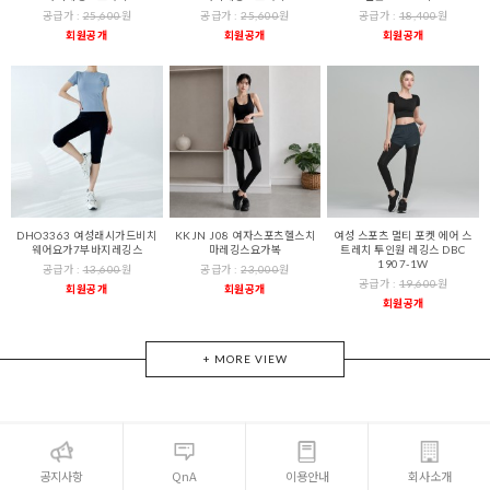
공급가 :
25,600
원
공급가 :
25,600
원
공급가 :
18,400
원
회원공개
회원공개
회원공개
DHO3363 여성래시가드비치
KKJN J08 여자스포츠헬스치
여성 스포츠 멀티 포켓 에어 스
웨어요가7부바지레깅스
마레깅스요가복
트레치 투인원 레깅스 DBC
1907-1W
공급가 :
13,600
원
공급가 :
23,000
원
공급가 :
19,600
원
회원공개
회원공개
회원공개
+ MORE VIEW
공지사항
QnA
이용안내
회사소개