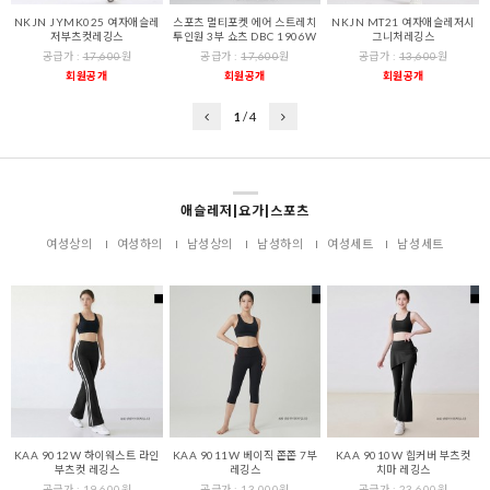
NKJN JYMK025 여자애슬레
스포츠 멀티포켓 에어 스트레치
NKJN MT21 여자애슬레저시
저부츠컷레깅스
투인원 3부 쇼츠 DBC 1906W
그니처레깅스
공급가 :
17,600
원
공급가 :
17,600
원
공급가 :
13,600
원
회원공개
회원공개
회원공개
1
/
4
애슬레저|요가|스포츠
여성상의
여성하의
남성상의
남성하의
여성세트
남성세트
KAA 9012W 하이웨스트 라인
KAA 9011W 베이직 쫀쫀 7부
KAA 9010W 힙커버 부츠컷
부츠컷 레깅스
레깅스
치마 레깅스
공급가 :
19,600
원
공급가 :
13,000
원
공급가 :
23,600
원