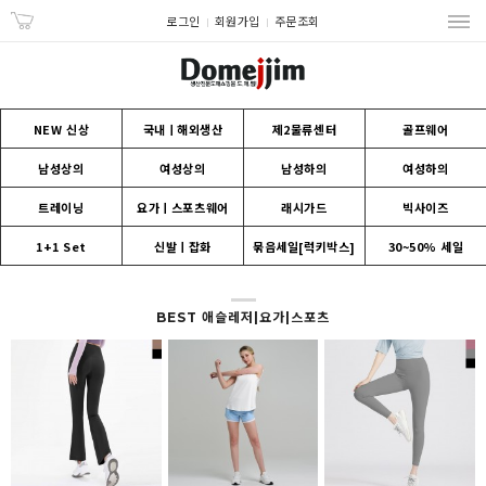
로그인
회원가입
주문조회
NEW 신상
국내ㅣ해외생산
제2물류센터
골프웨어
남성상의
여성상의
남성하의
여성하의
트레이닝
요가ㅣ스포츠웨어
래시가드
빅사이즈
1+1 Set
신발ㅣ잡화
묶음세일[럭키박스]
30~50% 세일
BEST 애슬레저|요가|스포츠