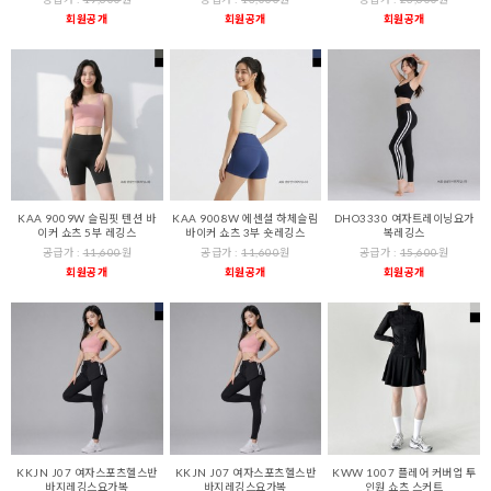
회원공개
회원공개
회원공개
KAA 9009W 슬림핏 텐션 바
KAA 9008W 에센셜 하체슬림
DHO3330 여자트레이닝요가
이커 쇼츠 5부 레깅스
바이커 쇼츠 3부 숏레깅스
복레깅스
공급가 :
11,600
원
공급가 :
11,600
원
공급가 :
15,600
원
회원공개
회원공개
회원공개
KKJN J07 여자스포츠헬스반
KKJN J07 여자스포츠헬스반
KWW 1007 플레어 커버업 투
바지레깅스요가복
바지레깅스요가복
인원 쇼츠 스커트