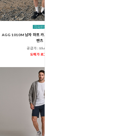
스포츠 에어 스트레치 베이
AGG 1010M 남자 하프 카고 와이드 버뮤다 밴딩
DBC1805-1
팬츠
공급가 :
13,60
공급가 :
15,600원
도매가 로그인
도매가 로그인