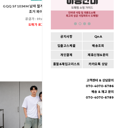
GQQ SF1034M 남자 절개 나일론 바지 스트링
GQQ SF1037M 남자 카펜
조거 와이드
작업바지 스트링 조거
공급가 :
19,600원
공급가 :
23,60
도매가 로그인
도매가 로그인
공지사항
QnA
입출고스케쥴
배송조회
개인결제
제휴신청&문의
품절&재입고리스트
카카오톡 상담
고객센터 & 상담문의
070-4070-6786
배송 & 재고 문의
070-4070-6789