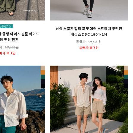
남성 스포츠 멀티 포켓 에어 스트레치 투인원
남자 쿨링 아이스 벌룬 와이드
레깅스 DBC 1804-1M
링 밴딩 팬츠
공급가 :
19,600원
가 :
19,000원
도매가 로그인
매가 로그인