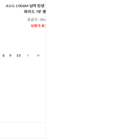
AGG 1006M 남자 린넨 베이직 데님 버뮤다
AGG 1007M 남자 아이스 쿨
와이드 7부 밴딩 팬츠
밴딩 팬츠
공급가 :
23,600원
공급가 :
25,00
도매가 로그인
도매가 로그인
8
9
10
TOP
입출고스케쥴
/
배송조회(대한통운)