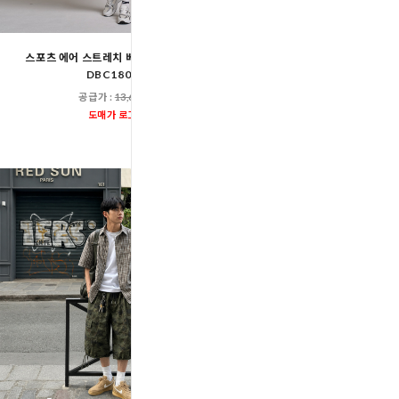
스포츠 에어 스트레치 베이직 5부 반바지
AGG 1011M 남자 와이드 무
DBC1805M
팬츠
공급가 :
13,600원
공급가 :
15,60
도매가 로그인
도매가 로그인