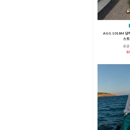
AGG 1018M 
스트
공급
도