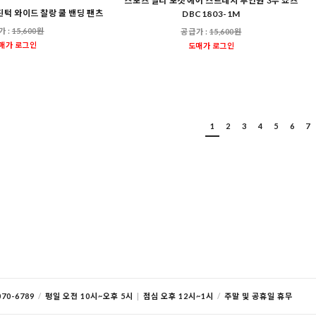
스포츠 멀티 포켓 에어 스트레치 투인원 3부 쇼츠
 핀턱 와이드 찰랑 쿨 밴딩 팬츠
DBC1803-1M
가 :
15,600원
공급가 :
15,600원
매가 로그인
도매가 로그인
1
2
3
4
5
6
7
70-6789
/
평일 오전 10시~오후 5시
|
점심 오후 12시~1시
/
주말 및 공휴일 휴무