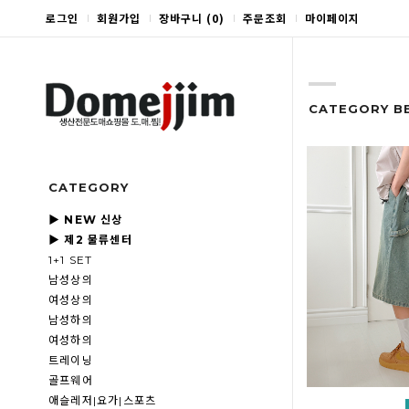
로그인
회원가입
장바구니
(
0
)
주문조회
마이페이지
CATEGORY B
CATEGORY
▶ NEW 신상
▶ 제2 물류센터
1+1 SET
남성상의
여성상의
남성하의
여성하의
트레이닝
골프웨어
애슬레저|요가|스포츠