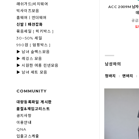
래쉬가드|비치웨어
ACC 2009M 남
빅사이즈모음
데
홈웨어ㅣ언더웨어
공급
신발ㅣ패션잡화
도
묶음세일 [ 럭키박스 ]
30~50% 세일
990원 [ 덤핑박스 ]
▶ 남녀 슬랙스모음
▶ 레깅스 모음
남성하의
▶ 시원한 여름 린넨모음
▶ 남녀 세트 모음
청바지
면바지
COMMUNITY
대량등록파일 게시판
품절&재입고리스트
공지사항
이용안내
QNA
입출고스케쥴