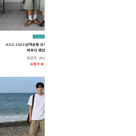
AGG 1020 남여공용 오버핏 워싱 스냅 데님
AGG 1018 남여공용 쿨링 
버뮤다 밴딩 팬츠
스트링 밴딩 팬
공급가 :
21,600원
공급가 :
19,00
도매가 로그인
도매가 로그인