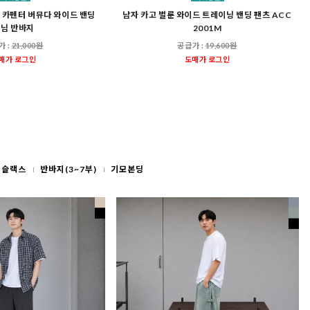
자 카펜터 버뮤다 와이드 밴딩
남자 카고 벌룬 와이드 트레이닝 밴딩 팬츠 ACC
님 반바지
2001M
가 :
21,000원
공급가 :
19,600원
매가 로그인
도매가 로그인
슬랙스
반바지(3~7부)
기모본딩