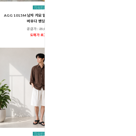
AGG 1015M 남자 카모 밀리터리 스트링 카고
AGG 1005M 남자 린넨 베
버뮤다 밴딩 팬츠
스트링 밴딩 팬
공급가 :
21,000원
공급가 :
27,60
도매가 로그인
도매가 로그인