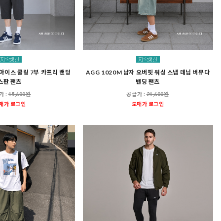
 아이스 쿨링 7부 카프리 밴딩
AGG 1020M 남자 오버핏 워싱 스냅 데님 버뮤다
스판 팬츠
밴딩 팬츠
가 :
15,600원
공급가 :
21,600원
매가 로그인
도매가 로그인