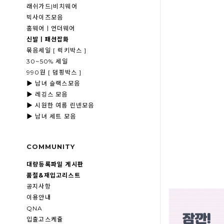
래쉬가드|비치웨어
빅사이즈모음
홈웨어ㅣ언더웨어
신발ㅣ패션잡화
묶음세일 [ 럭키박스 ]
30~50% 세일
990원 [ 덤핑박스 ]
▶ 남녀 슬랙스모음
▶ 레깅스 모음
▶ 시원한 여름 린넨모음
▶ 남녀 세트 모음
COMMUNITY
대량등록파일 게시판
품절&재입고리스트
공지사항
이용안내
QNA
입출고스케쥴