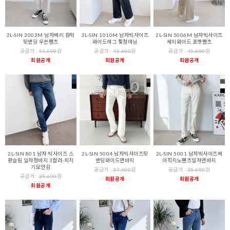
2L-SIN 3002M 남자베리 원턱
2L-SIN 1010M 남자빅사이즈
2L-SIN 5006M 남자빅사이즈
뒷밴딩 우븐팬츠
와이드레그 찢청데님
세미와이드 포켓팬츠
공급가 :
51,600
원
공급가 :
45,600
원
공급가 :
45,600
원
회원공개
회원공개
회원공개
2L-SIN 801 남자 빅사이즈 스
2L-SIN 5004 남자빅사이즈뒷
2L-SIN 5001 남자빅사이즈베
판슬림 일자청바지 3컬러-피치
밴딩와이드면바지
이직치노팬츠일자면바지
기모안감
공급가 :
37,600
원
공급가 :
35,600
원
공급가 :
35,600
원
회원공개
회원공개
회원공개