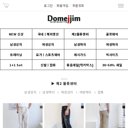
로그인
회원가입
주문조회
NEW 신상
국내ㅣ해외생산
제2물류센터
골프웨어
남성상의
여성상의
남성하의
여성하의
트레이닝
요가ㅣ스포츠웨어
래시가드
빅사이즈
1+1 Set
신발ㅣ잡화
묶음세일[럭키박스]
30~50% 세일
▶ 제2 물류센터
남성상의
남성하의
여성상의
여성하의
잡화