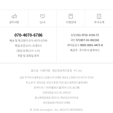
공지사항
QnA
이용안내
회사소개
070-4070-6786
농협
351-0752-3336-73
국민
572837-01-002263
배송 및 재고문의 070-4070-6789
새마을금고
9005-0001-4473-8
평일 오전10시~오후5시
예금주 : 주식회사 블루모드
(점심 오후12시~1시)
주말 및 공휴일 휴무
홈으로
이용약관
개인정보처리방침
PC Ver.
상호 주식회사 블루모드 | 대표이사 이재동 권은숙 | 전화 070-4070-6786
주소 본사: 경상남도 양산시 동면 가산3길 8 블루모드물류센터
중국지사:广州市番禺区星河湾小区1栋2梯
사업자번호 621-81-80834
통신판매업번호 제2010-경남양산-0049호
개인정보관리책임자 이재동
© 2018 domejjim. ALL RIGHTS RESERVED.