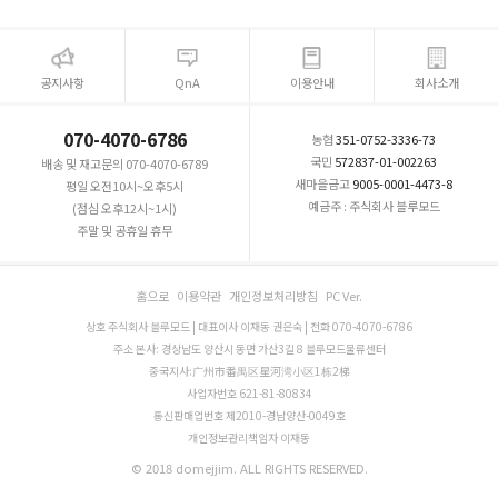
공지사항
QnA
이용안내
회사소개
070-4070-6786
농협
351-0752-3336-73
국민
572837-01-002263
배송 및 재고문의 070-4070-6789
새마을금고
9005-0001-4473-8
평일 오전10시~오후5시
예금주 : 주식회사 블루모드
(점심 오후12시~1시)
주말 및 공휴일 휴무
홈으로
이용약관
개인정보처리방침
PC Ver.
상호 주식회사 블루모드 | 대표이사 이재동 권은숙 | 전화 070-4070-6786
주소 본사: 경상남도 양산시 동면 가산3길 8 블루모드물류센터
중국지사:广州市番禺区星河湾小区1栋2梯
사업자번호 621-81-80834
통신판매업번호 제2010-경남양산-0049호
개인정보관리책임자 이재동
© 2018 domejjim. ALL RIGHTS RESERVED.