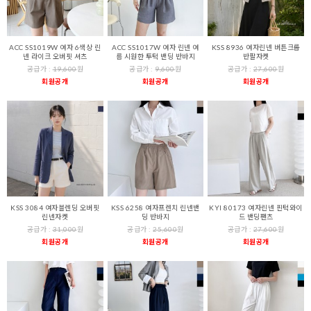
ACC SS1019W 여자 6색상 린
ACC SS1017W 여자 린넨 여
KSS 8936 여자린넨 버튼크롭
넨 라이크 오버핏 셔츠
름 시원한 투턱 밴딩 반바지
반팔자켓
공급가 :
19,600
원
공급가 :
9,600
원
공급가 :
27,600
원
회원공개
회원공개
회원공개
KSS 3084 여자블렌딩 오버핏
KSS 6258 여자프렌치 린넨밴
KYI 80173 여자린넨 핀턱와이
린넨자켓
딩 반바지
드 밴딩팬츠
공급가 :
31,000
원
공급가 :
25,600
원
공급가 :
27,600
원
회원공개
회원공개
회원공개