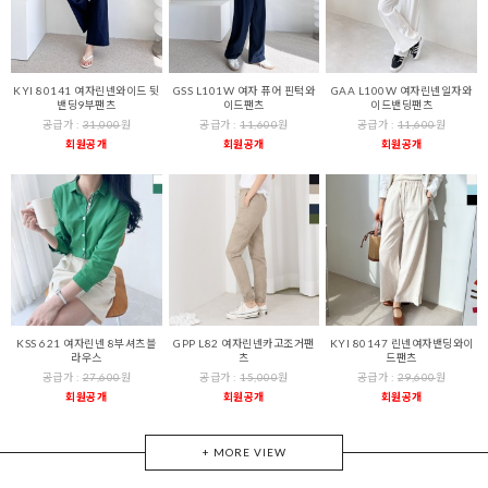
KYI 80141 여자린넨와이드 뒷
GSS L101W 여자 퓨어 핀턱와
GAA L100W 여자린넨일자와
밴딩9부팬츠
이드팬츠
이드밴딩팬츠
공급가 :
31,000
원
공급가 :
11,600
원
공급가 :
11,600
원
회원공개
회원공개
회원공개
KSS 621 여자린넨 8부셔츠블
GPP L82 여자린넨카고조거팬
KYI 80147 린넨여자밴딩와이
라우스
츠
드팬츠
공급가 :
27,600
원
공급가 :
15,000
원
공급가 :
29,600
원
회원공개
회원공개
회원공개
+ MORE VIEW