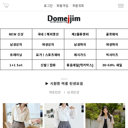
로그인
회원가입
주문조회
NEW 신상
국내ㅣ해외생산
제2물류센터
골프웨어
남성상의
여성상의
남성하의
여성하의
트레이닝
요가ㅣ스포츠웨어
래시가드
빅사이즈
1+1 Set
신발ㅣ잡화
묶음세일[럭키박스]
30~50% 세일
▶ 시원한 여름 린넨모음
여성린넨
남성린넨