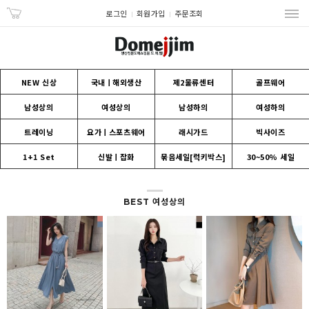
로그인
회원가입
주문조회
NEW 신상
국내ㅣ해외생산
제2물류센터
골프웨어
남성상의
여성상의
남성하의
여성하의
트레이닝
요가ㅣ스포츠웨어
래시가드
빅사이즈
1+1 Set
신발ㅣ잡화
묶음세일[럭키박스]
30~50% 세일
BEST 여성상의