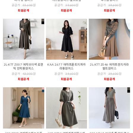
공급가 :
33,600
원
공급가 :
39,600
원
공급가 :
39,600
원
회원공개
회원공개
회원공개
2L-KTT Z007 여자브이넥 로맨
KAA 2677 여자프론트지퍼카
2L-KTT Z046 여자프렌치카라
틱 핀턱롱원피스
라롱원피스
벨트원피스
공급가 :
43,000
원
공급가 :
39,600
원
공급가 :
39,600
원
회원공개
회원공개
회원공개