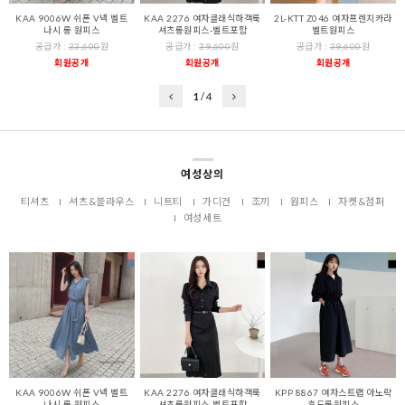
KAA 9006W 쉬폰 V넥 벨트
KAA 2276 여자클래식하객룩
2L-KTT Z046 여자프렌치카라
나시 롱 원피스
셔츠롱원피스-벨트포함
벨트원피스
공급가 :
33,600
원
공급가 :
39,600
원
공급가 :
39,600
원
회원공개
회원공개
회원공개
1
/
4
여성상의
티셔츠
셔츠&블라우스
니트티
가디건
조끼
원피스
자켓&점퍼
여성세트
KAA 9006W 쉬폰 V넥 벨트
KAA 2276 여자클래식하객룩
KPP 8867 여자스트랩 아노락
나시 롱 원피스
셔츠롱원피스-벨트포함
후드롱원피스