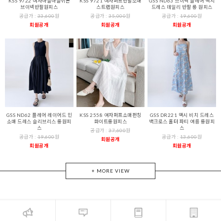
KSS 9722 여자하늘하늘쉬폰
KSS 9721 여자퍼프반팔소매
GSS ND63 브이넥 플레어 맥시
브이넥반팔원피스
스트랩원피스
드레스 데일리 반팔 롱 원피스
공급가 :
33,600
원
공급가 :
35,000
원
공급가 :
19,600
원
회원공개
회원공개
회원공개
GSS ND62 플레어 레이어드 민
KSS 2558 여자퍼프소매펀칭
GSS DR221 맥시 비치 드레스
소매 드레스 슬리브리스 롱원피
화이트롱원피스
백크로스 홀터 파티 여름 롱원피
스
스
공급가 :
37,600
원
공급가 :
19,600
원
공급가 :
13,600
원
회원공개
회원공개
회원공개
+ MORE VIEW