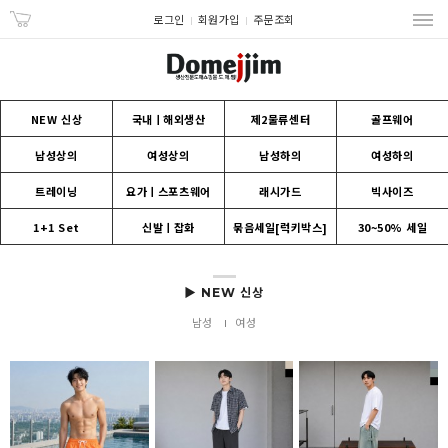
로그인
회원가입
주문조회
NEW 신상
국내ㅣ해외생산
제2물류센터
골프웨어
남성상의
여성상의
남성하의
여성하의
트레이닝
요가ㅣ스포츠웨어
래시가드
빅사이즈
1+1 Set
신발ㅣ잡화
묶음세일[럭키박스]
30~50% 세일
▶ NEW 신상
남성
여성