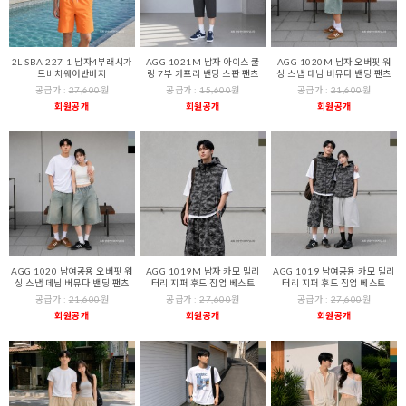
2L-SBA 227-1 남자4부래시가
AGG 1021M 남자 아이스 쿨
AGG 1020M 남자 오버핏 워
드비치웨어반바지
링 7부 카프리 밴딩 스판 팬츠
싱 스냅 데님 버뮤다 밴딩 팬츠
공급가 :
27,600
원
공급가 :
15,600
원
공급가 :
21,600
원
회원공개
회원공개
회원공개
AGG 1020 남여공용 오버핏 워
AGG 1019M 남자 카모 밀리
AGG 1019 남여공용 카모 밀리
싱 스냅 데님 버뮤다 밴딩 팬츠
터리 지퍼 후드 집업 베스트
터리 지퍼 후드 집업 베스트
공급가 :
21,600
원
공급가 :
27,600
원
공급가 :
27,600
원
회원공개
회원공개
회원공개