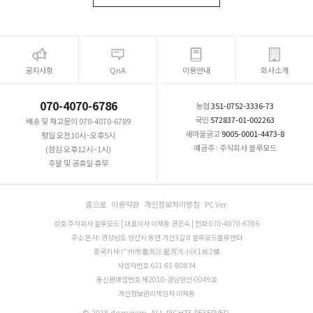
공지사항
QnA
이용안내
회사소개
070-4070-6786
농협
351-0752-3336-73
국민
572837-01-002263
배송 및 재고문의 070-4070-6789
새마을금고
9005-0001-4473-8
평일 오전10시~오후5시
예금주 : 주식회사 블루모드
(점심 오후12시~1시)
주말 및 공휴일 휴무
홈으로
이용약관
개인정보처리방침
PC Ver.
상호 주식회사 블루모드 | 대표이사 이재동 권은숙 | 전화 070-4070-6786
주소 본사: 경상남도 양산시 동면 가산3길 8 블루모드물류센터
중국지사:广州市番禺区星河湾小区1栋2梯
사업자번호 621-81-80834
통신판매업번호 제2010-경남양산-0049호
개인정보관리책임자 이재동
© 2018 domejjim. ALL RIGHTS RESERVED.