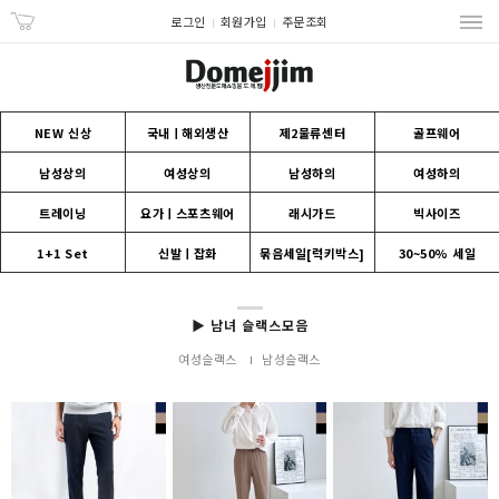
로그인
회원가입
주문조회
NEW 신상
국내ㅣ해외생산
제2물류센터
골프웨어
남성상의
여성상의
남성하의
여성하의
트레이닝
요가ㅣ스포츠웨어
래시가드
빅사이즈
1+1 Set
신발ㅣ잡화
묶음세일[럭키박스]
30~50% 세일
▶ 남녀 슬랙스모음
여성슬랙스
남성슬랙스