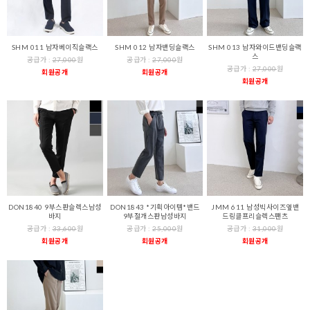
SHM 011 남자베이직슬랙스
SHM 012 남자밴딩슬랙스
SHM 013 남자와이드밴딩슬랙
스
공급가 :
27,000
원
공급가 :
27,000
원
공급가 :
27,000
원
회원공개
회원공개
회원공개
DON1840 9부스판슬렉스남성
DON1843 *기획아이템*밴드
JMM 611 남성빅사이즈옆밴
바지
9부절개스판남성바지
드링클프리슬렉스팬츠
공급가 :
33,600
원
공급가 :
25,000
원
공급가 :
31,000
원
회원공개
회원공개
회원공개