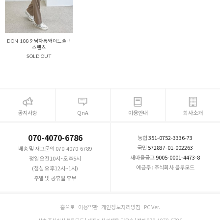
DON 1889 남자통와이드슬렉
스팬츠
SOLD OUT
공지사항
QnA
이용안내
회사소개
070-4070-6786
농협
351-0752-3336-73
국민
572837-01-002263
배송 및 재고문의 070-4070-6789
새마을금고
9005-0001-4473-8
평일 오전10시~오후5시
예금주 : 주식회사 블루모드
(점심 오후12시~1시)
주말 및 공휴일 휴무
홈으로
이용약관
개인정보처리방침
PC Ver.