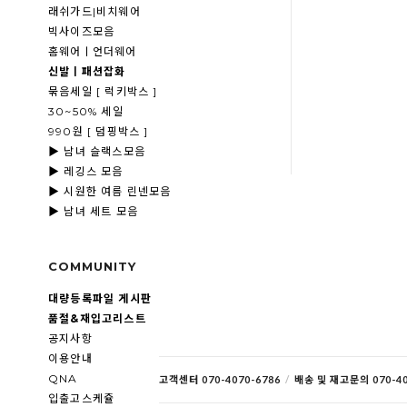
래쉬가드|비치웨어
빅사이즈모음
홈웨어ㅣ언더웨어
신발ㅣ패션잡화
묶음세일 [ 럭키박스 ]
30~50% 세일
990원 [ 덤핑박스 ]
▶ 남녀 슬랙스모음
▶ 레깅스 모음
▶ 시원한 여름 린넨모음
▶ 남녀 세트 모음
COMMUNITY
대량등록파일 게시판
품절&재입고리스트
공지사항
이용안내
QNA
고객센터 070-4070-6786
/
배송 및 재고문의 070-40
입출고스케쥴