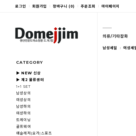
로그인
회원가입
장바구니
(
0
)
주문조회
마이페이지
의류/기타잡화
남성세일
여성세
CATEGORY
▶ NEW 신상
▶ 제2 물류센터
1+1 SET
남성상의
여성상의
남성하의
여성하의
트레이닝
골프웨어
애슬레저|요가|스포츠