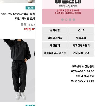
GBB FW1053W 여자 투웨이 포근 기모 후드집업
GAA FW1050W 여자 겨
라인 와이드 트레이닝 세트
풀오버 후드 핀턱 와이드 
공급가 :
47,000원
공급가 :
37,00
도매가 로그인
도매가 로그인
공지사항
QnA
입출고스케쥴
배송조회
개인결제
제휴신청&문의
품절&재입고리스트
카카오톡 상담
고객센터 & 상담문의
070-4070-6786
배송 & 재고 문의
070-4070-6789