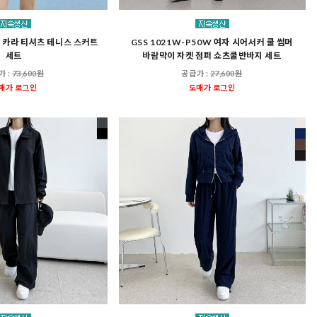
팔 카라 티셔츠 테니스 스커트
GSS 1021W-P50W 여자 시어서커 쿨 썸머
세트
바람막이 자켓 점퍼 쇼츠쿨반바지 세트
가 :
73,600원
공급가 :
27,600원
매가 로그인
도매가 로그인