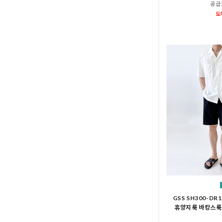
공급
도
GSS SH300-D
휴양지룩 바캉스룩