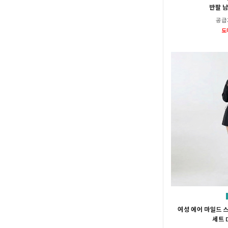
반팔 
공급
도
여성 에어 마일드 
세트 