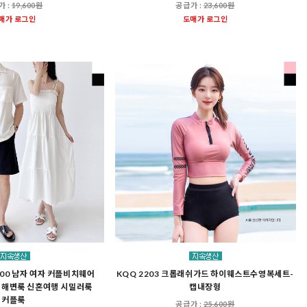
가 :
19,600원
공급가 :
23,600원
매가 로그인
도매가 로그인
R100 남자 여자 커플비치웨어
KQQ 2203 크롭래쉬가드 하이웨스트수영복세트-
 해변룩 신혼여행 시밀러룩
캡내장형
커플룩
공급가 :
25,600원