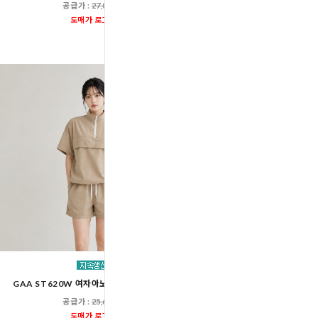
커플룩
공급가 :
27,000원
공급가 :
27,00
도매가 로그인
도매가 로그인
GAA ST620W 여자아노락반팔반바지세트
NKJN YJDXW01+Y
여자에어프리반팔티3부쇼츠세
공급가 :
25,600원
공급가 :
31,00
도매가 로그인