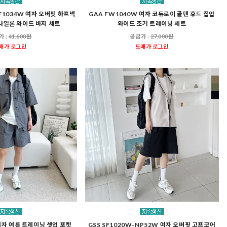
SF1034W 여자 오버핏 하프넥
GAA FW1040W 여자 코듀로이 골덴 후드 집업
나일론 와이드 바지 세트
와이드 조거 트레이닝 세트
가 :
41,600원
공급가 :
27,000원
매가 로그인
도매가 로그인
 여자 여름 트레이닝 셋업 포켓
GSS SF1020W-NP52W 여자 오버핏 고프코어