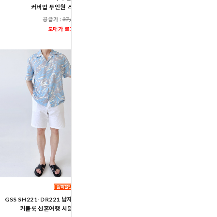
커버업 투인원 스커트 세트
세트 DBC 1900
공급가 :
37,600원
공급가 :
19,60
도매가 로그인
도매가 로그인
GSS SH221-DR221 남자 여자 롱 비치 원피스
GSS SH300-DR200 남자 
커플룩 신혼여행 시밀러룩 비치웨어
드레스 신혼여행 피로연 이브