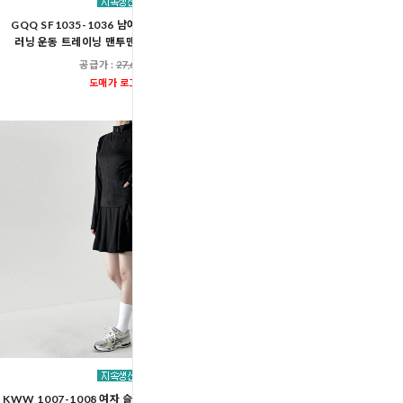
GQQ SF1035-1036 남여공용 땀복 다이어트
ACC SF1029W-SS1011
러닝 운동 트레이닝 맨투맨세트 후드집업세트
집업 트레이닝 자켓 3부 반
공급가 :
27,600원
공급가 :
29,60
도매가 로그인
도매가 로그인
KWW 1007-1008 여자 슬림핏 집업 자켓 플레어
여성 에어 마일드 스트링 크롭