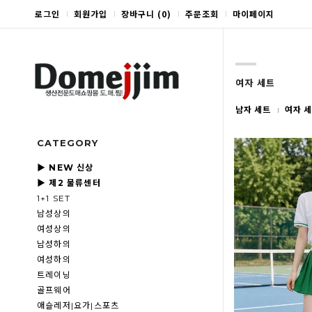
로그인
회원가입
장바구니
(
0
)
주문조회
마이페이지
여자 세트
남자 세트
여자 
CATEGORY
▶ NEW 신상
▶ 제2 물류센터
1+1 SET
남성상의
여성상의
남성하의
여성하의
트레이닝
골프웨어
애슬레저|요가|스포츠