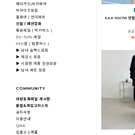
래쉬가드|비치웨어
빅사이즈모음
홈웨어ㅣ언더웨어
KAA 9007W 반
신발ㅣ패션잡화
묶음세일 [ 럭키박스 ]
공급
30~50% 세일
도
990원 [ 덤핑박스 ]
▶ 남녀 슬랙스모음
▶ 레깅스 모음
▶ 시원한 여름 린넨모음
▶ 남녀 세트 모음
COMMUNITY
대량등록파일 게시판
품절&재입고리스트
공지사항
이용안내
QNA
입출고스케쥴