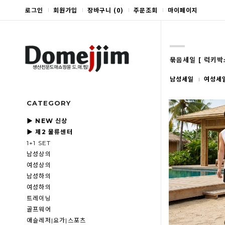
로그인
회원가입
장바구니
(
0
)
주문조회
마이페이지
묶음세일 [ 럭키박
남성세일
여성세
CATEGORY
▶ NEW 신상
▶ 제2 물류센터
1+1 SET
남성상의
여성상의
남성하의
여성하의
트레이닝
골프웨어
애슬레저|요가|스포츠