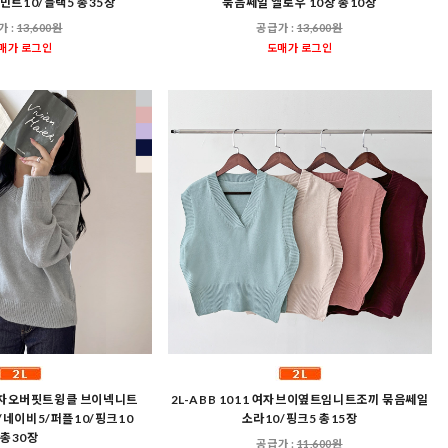
/민트10/블랙5 총35장
묶음쎄일 엘로우 10장 총10장
가 :
13,600원
공급가 :
13,600원
매가 로그인
도매가 로그인
0 여자오버핏트윙클 브이넥니트
2L-ABB 1011 여자브이옆트임니트조끼 묶음쎄일
/네이비5/퍼플10/핑크10
소라10/핑크5 총15장
총30장
공급가 :
11,600원