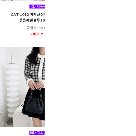
CAT 1013 여자피치핑크
CAT 1012 여자신상베스트 니트조끼
묶음쎄일 베이지 10장
묶음쎄일블루10장 총10장
공급가 :
13,60
공급가 :
15,600원
도매가 로그인
도매가 로그인