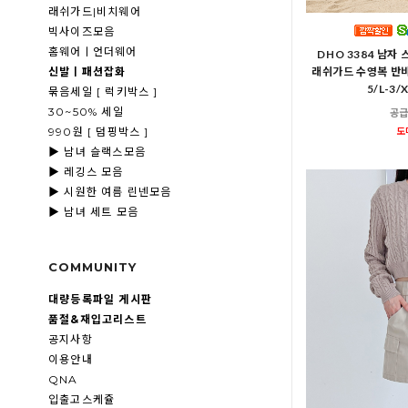
래쉬가드|비치웨어
빅사이즈모음
홈웨어ㅣ언더웨어
DHO 3384 남자
신발ㅣ패션잡화
래쉬가드 수영복 반
5/L-3
묶음세일 [ 럭키박스 ]
30~50% 세일
공급
도
990원 [ 덤핑박스 ]
▶ 남녀 슬랙스모음
▶ 레깅스 모음
▶ 시원한 여름 린넨모음
▶ 남녀 세트 모음
COMMUNITY
대량등록파일 게시판
품절&재입고리스트
공지사항
이용안내
QNA
입출고스케쥴