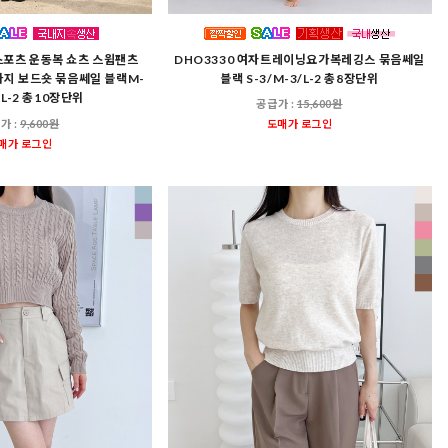
 스포츠 운동복 쇼츠 스윔팬츠
DHO3330 여자트레이닝요가복레깅스 묶음쎄일
바지 보드숏 묶음쎄일 블랙M-
블랙 S-3/M-3/L-2 총8장단위
/XL-2 총10장단위
공급가 :
15,600원
가 :
9,600원
도매가 로그인
매가 로그인