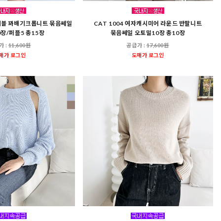
케이블 꽈배기크롭니트 묶음쎄일
CAT 1004 여자캐시미어 라운드 반팔니트
0장/퍼플5 총15장
묶음쎄일 오토밀10장 총10장
가 :
11,600원
공급가 :
17,600원
매가 로그인
도매가 로그인