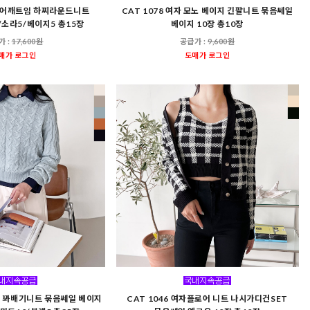
여자 어깨트임 하찌라운드니트
CAT 1078 여자 모노 베이지 긴팔니트 묶음쎄일
/소라5/베이지5 총15장
베이지 10장 총10장
가 :
17,600원
공급가 :
9,600원
매가 로그인
도매가 로그인
청순 꽈배기니트 묶음쎄일 베이지
CAT 1046 여자플로어 니트 나시가디건SET