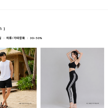
스 ]
일
의류/기타잡화
30~50%