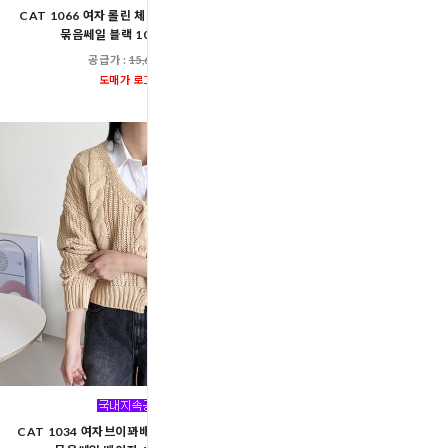
CAT 1066 여자 롤린 체크 퍼프니트 가디건
CAT 1058 여자실물보장
묶음쎄일 블랙 10장 총10장
묶음쎄일 핑크 10장 
공급가 :
15,600원
공급가 :
15,60
도매가 로그인
도매가 로그인
CAT 1034 여자브이꽈배기 하찌니트가디건
CAT 1026 여자버킷 브