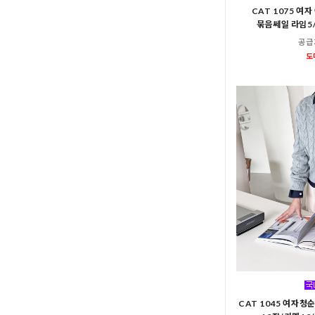
CAT 1075 
묶음쎄일 라임5
공급
도
CAT 1045 여자