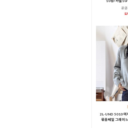
10장/카멜10
공급
도
2L-UND 501
묶음쎄일 그레이5