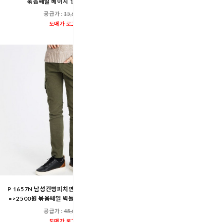
묶음쎄일 베이지 10장 총10장
묶음쎄일 핑크10 
공급가 :
15,600원
공급가 :
15,60
도매가 로그인
도매가 로그인
P 1657N 남성건빵피치면세미일자 22800원
KJN-T1001 여자집업후드요
=>2500원 묶음쎄일 벽돌28-5장 총5장단위
=>1900원 묶음쎄일 블랙S-13
공급가 :
45,600원
공급가 :
21,60
도매가 로그인
도매가 로그인