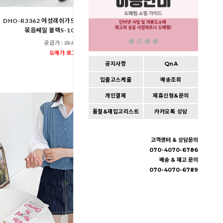
DHO-R3362 여성래쉬가드비치웨어요가긴바지
CAT 1000 여자캐시미어 브
묶음쎄일 블랙S-10 총10장단위
베이지 10장/챠콜5/민트
공급가 :
21,000원
공급가 :
15,60
도매가 로그인
도매가 로그인
공지사항
QnA
입출고스케쥴
배송조회
개인결제
제휴신청&문의
품절&재입고리스트
카카오톡 상담
고객센터 & 상담문의
070-4070-6786
배송 & 재고 문의
070-4070-6789