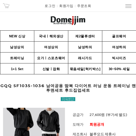
로그인
회원가입
주문조회
NEW 신상
국내ㅣ해외생산
제2물류센터
골프웨어
남성상의
여성상의
남성하의
여성하의
트레이닝
요가ㅣ스포츠웨어
래시가드
빅사이즈
1+1 Set
신발ㅣ잡화
묶음세일[럭키박스]
30~50% 세일
GQQ SF1035-1036 남여공용 땀복 다이어트 러닝 운동 트레이닝 맨
투맨세트 후드집업세트
공급가
27,600원
(부가세 별도)
도매가
회원공개
제조회사
블루모드 제휴사