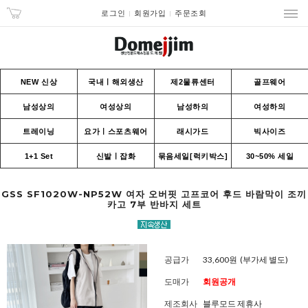
로그인
회원가입
주문조회
NEW 신상
국내ㅣ해외생산
제2물류센터
골프웨어
남성상의
여성상의
남성하의
여성하의
트레이닝
요가ㅣ스포츠웨어
래시가드
빅사이즈
1+1 Set
신발ㅣ잡화
묶음세일[럭키박스]
30~50% 세일
GSS SF1020W-NP52W 여자 오버핏 고프코어 후드 바람막이 조끼
카고 7부 반바지 세트
공급가
33,600원
(부가세 별도)
도매가
회원공개
제조회사
블루모드 제휴사