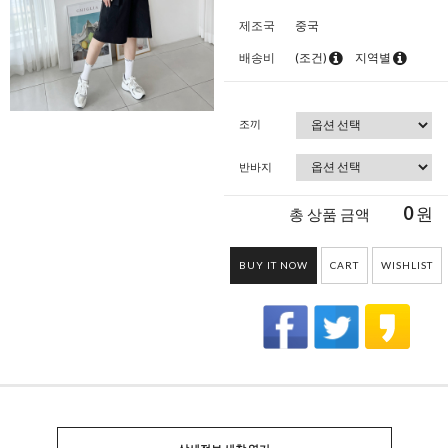
제조국
중국
배송비
(조건)
지역별
조끼
반바지
0
원
총 상품 금액
BUY IT NOW
CART
WISHLIST