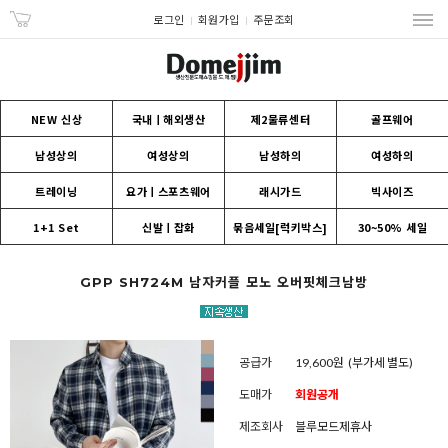
로그인
회원가입
주문조회
NEW 신상
국내ㅣ해외생산
제2물류센터
골프웨어
남성상의
여성상의
남성하의
여성하의
트레이닝
요가ㅣ스포츠웨어
래시가드
빅사이즈
1+1 Set
신발ㅣ잡화
묶음세일[럭키박스]
30~50% 세일
GPP SH724M 남자커플 모노 오버핏체크남방
공급가
19,600원
(부가세 별도)
도매가
회원공개
제조회사
블루모드제휴사