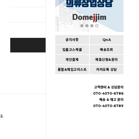
총 상품 
공지사항
QnA
SOLD OUT
입출고스케쥴
배송조회
개인결제
제휴신청&문의
Wishlist
품절&재입고리스트
카카오톡 상담
고객센터 & 상담문의
070-4070-6786
배송 & 재고 문의
070-4070-6789
다.