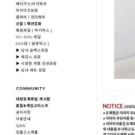
래쉬가드|비치웨어
빅사이즈모음
홈웨어ㅣ언더웨어
신발ㅣ패션잡화
묶음세일 [ 럭키박스 ]
30~50% 세일
990원 [ 덤핑박스 ]
▶ 남녀 슬랙스모음
▶ 레깅스 모음
▶ 시원한 여름 린넨모음
▶ 남녀 세트 모음
COMMUNITY
대량등록파일 게시판
NOTICE
품절&재입고리스트
(이미지
공지사항
• 도매찜은 이미지 무
• 이미지 무단사용 및
이용안내
• 이미지사용은 도매
QNA
위 내용을 무시하고 도
입출고스케쥴
경고없이 도매찜 서비스